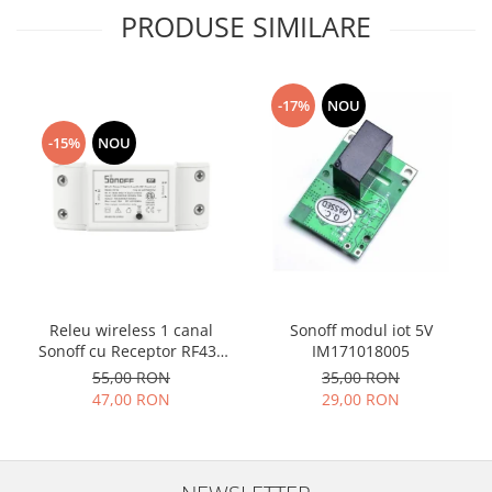
PRODUSE SIMILARE
-17%
NOU
-15%
NOU
Releu wireless 1 canal
Sonoff modul iot 5V
Sonoff cu Receptor RF433
IM171018005
10A
55,00 RON
35,00 RON
47,00 RON
29,00 RON