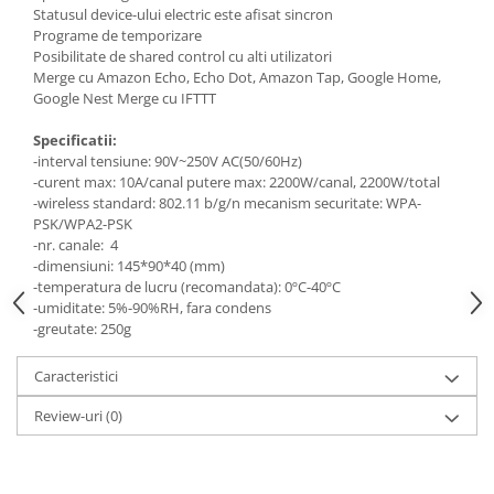
Statusul device-ului electric este afisat sincron
Programe de temporizare
Posibilitate de shared control cu alti utilizatori
Merge cu Amazon Echo, Echo Dot, Amazon Tap, Google Home,
Google Nest Merge cu IFTTT
Specificatii:
-interval tensiune: 90V~250V AC(50/60Hz)
-curent max: 10A/canal putere max: 2200W/canal, 2200W/total
-wireless standard: 802.11 b/g/n mecanism securitate: WPA-
PSK/WPA2-PSK
-nr. canale: 4
-dimensiuni: 145*90*40 (mm)
-temperatura de lucru (recomandata): 0ºC-40ºC
-umiditate: 5%-90%RH, fara condens
-greutate: 250g
Caracteristici
Review-uri
(0)