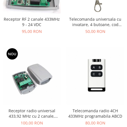
Receptor RF 2 canale 433MHz
Telecomanda universala cu
9 - 24 VDC
invatare, 4 butoane, cod
fix,433Mhz
95,00 RON
50,00 RON
NOU
Receptor radio universal
Telecomanda radio 4CH
433,92 MHz cu 2 canale,
433MHz programabila ABCD
memorie peste 200 coduri, 9-
100,00 RON
80,00 RON
24V AC/DC