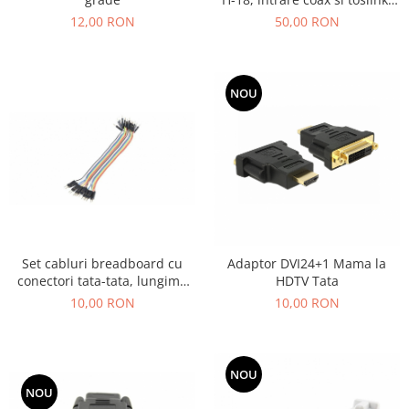
iesire coax L/R si AUX
50,00 RON
12,00 RON
NOU
Set cabluri breadboard cu
Adaptor DVI24+1 Mama la
conectori tata-tata, lungime
HDTV Tata
10cm, set 40 fire colorate
10,00 RON
10,00 RON
NOU
NOU