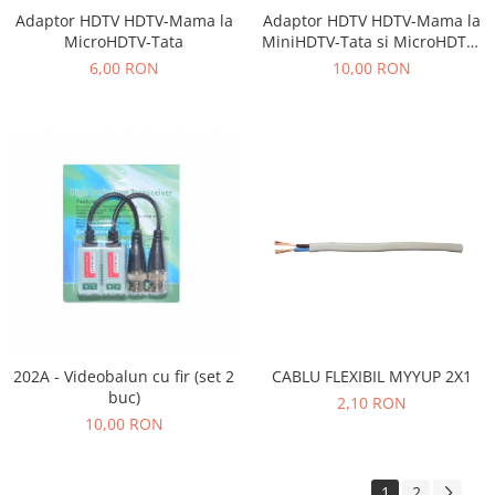
Adaptor HDTV HDTV-Mama la
Adaptor HDTV HDTV-Mama la
MicroHDTV-Tata
MiniHDTV-Tata si MicroHDTV-
Tata
6,00 RON
10,00 RON
202A - Videobalun cu fir (set 2
CABLU FLEXIBIL MYYUP 2X1
buc)
2,10 RON
10,00 RON
1
2