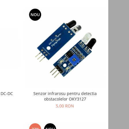
NOU
e DC-DC
Senzor infrarosu pentru detectia
obstacolelor OKY3127
5,00 RON