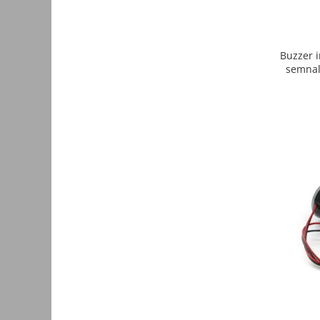
Accesorii auto
Accesorii tableta
Buzzer 
Adaptoare casetofon / antene
semnal 
Audio
Camere/DVR-uri Auto
Crocodili
Incarcatoare auto
Invertoare auto
Proiectoare auto
Testere si diagnoza auto
Unelte Scule Auto
Control acces si automatizari
Control acces
Automatizari porti culisante