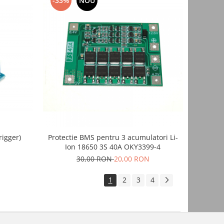
-33%
NOU
rigger)
Protectie BMS pentru 3 acumulatori Li-
Ion 18650 3S 40A OKY3399-4
30,00 RON
20,00 RON
1
2
3
4