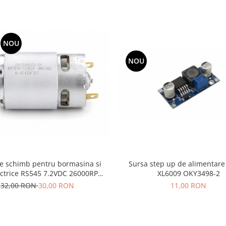
NOU
NOU
e schimb pentru bormasina si
Sursa step up de alimentar
ectrice RS545 7.2VDC 26000RPM
XL6009 OKY3498-2
STYN1104-11
32,00 RON
30,00 RON
11,00 RON