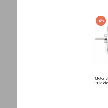
Intrerupatoare WiFi
Accesorii
Automatizari Draperii
-6%
Camere WiFi
Control Robineti WiFi
Sigurante automate
Conectica
Cabluri de alimentare
Elemente de protectie exterioara
Cabluri USB
Conectori
Motor d
scule el
Accesorii
Adaptoare
Amplificatoare de semnal
Cabluri audio