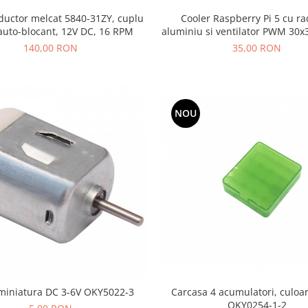
ductor melcat 5840-31ZY, cuplu
Cooler Raspberry Pi 5 cu ra
auto-blocant, 12V DC, 16 RPM
aluminiu si ventilator PWM 30x
termice, albastru
140,00 RON
35,00 RON
NOU
miniatura DC 3-6V OKY5022-3
Carcasa 4 acumulatori, culoa
OKY0254-1-2