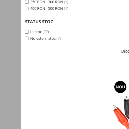
250 RON - 300 RON
(1)
Kit-uri
400 RON - 500 RON
(1)
Kit-uri DIY
STATUS STOC
Module cu releu
Module si aparate de masura
In stoc
(77)
Nu este in stoc
(7)
Motoare
Raspberry PI
Dio
Surse de alimentare robotica
Surse de alimentare speciale
Echipamente de laborator
Echipamente de protectie
NOU
Unelte de lipit
Echipamente de atelier
Pensete
Truse de scule
Aparate de masura si control