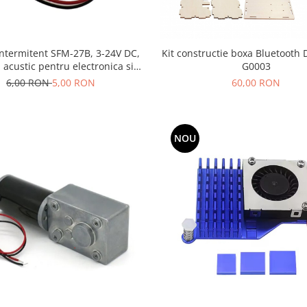
intermitent SFM-27B, 3-24V DC,
Kit constructie boxa Bluetooth
acustic pentru electronica si
G0003
sisteme de avertizare
6,00 RON
5,00 RON
60,00 RON
NOU