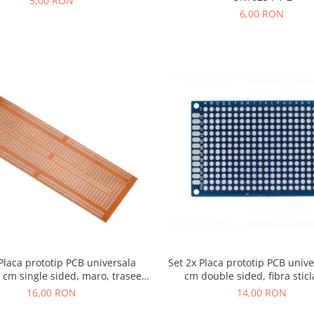
5,00 RON
6,00 RON
 Placa prototip PCB universala
Set 2x Placa prototip PCB unive
 cm single sided, maro, trasee
cm double sided, fibra sticl
cupru, electronica DIY
2.54mm, lipire THT, electron
16,00 RON
14,00 RON