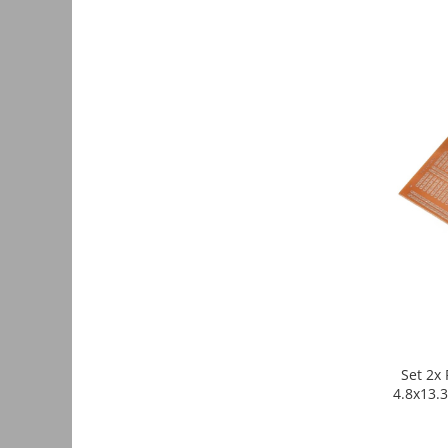
Yale electromagnetice
Surse de energie
Surse alimentare
Surse industriale
Surse CCTV
Surse cu backup
Acumulatori
Convertoare DC
Incarcatoare acumulatori
Surse ermetice IP67
Surse pentru control acces
Surse TV universale
Set 2x
UPS Surse neintreruptibila
4.8x13.3
Smart home
Relee WiFi