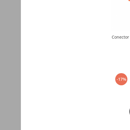
Consumabile
Cititoare coduri de bare
Accesorii pistoale de lipit
Aparate termoviziune
Conector 
Banda Izolatoare
Microscoape
Paste de lipit
Surse de laborator
-17%
Suruburi, dibluri si accesorii uz
general
Termometre
Unelte si aparate de masura
Accesorii si electrice auto
Becuri auto, leduri
Suporturi telefoane