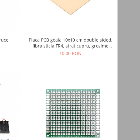
ruce
Placa PCB goala 10x10 cm double sided,
fibra sticla FR4, strat cupru, grosime
1.5mm, electronica DIY
10,00 RON