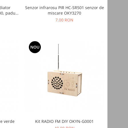
diator
Senzor infrarosu PIR HC-SR501 senzor de
30, paduri
miscare OKY3270
7,00 RON
NOU
re verde
Kit RADIO FM DIY OKYN-G0001