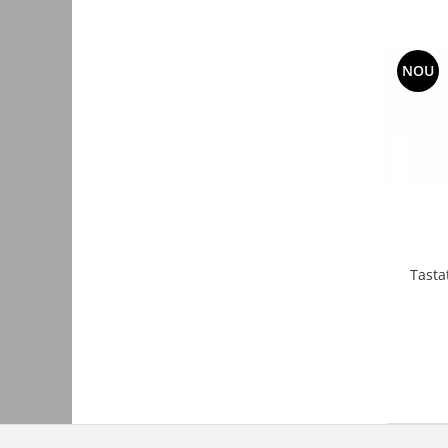
Cabluri cu conectori
Cabluri de semnal
NOU
Clesti si patenti
Protectii cabluri
Iluminat
Banda led
Module Led
Panouri led
Becuri
Tasta
Proiectoare led
Bagheta rigida
Lustre
Accesorii iluminare mobilier
Panouri Display Adresabile