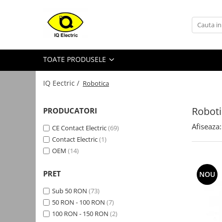
Toate Produsele
Arduino
TOATE PRODUSELE
Senzori Arduino
Surse miniatura pentru
IQ Eectric /
Robotica
prototipuri
Audio Arduino
Roboti
PRODUCATORI
Display Arduino
Afiseaza:
CE Contact Electric
(69)
Module Diverse Arduino
Contact Electric
(1)
OEM
(14)
Platforma de Dezvoltare
Adaptoare
PRET
NOU
Carcase
Sub 50 RON
(73)
Conectica Arduino
50 RON - 100 RON
(7)
100 RON - 150 RON
(2)
Drivere de motor