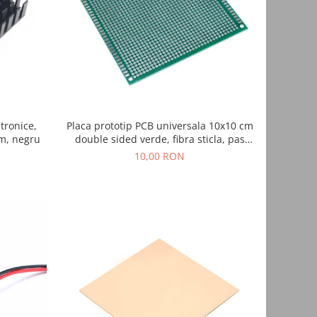
tronice,
Placa prototip PCB universala 10x10 cm
mm, negru
double sided verde, fibra sticla, pas
2.54mm, lipire THT, electronica DIY
10,00 RON