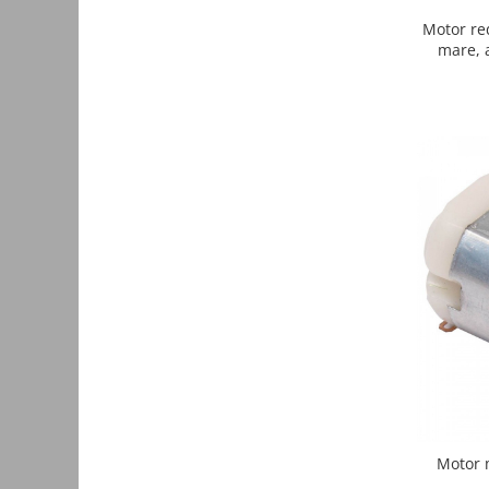
Automatizari porti batante
Motor re
Automatizari usi garaj
mare, 
Bariere
Accesorii
Cartele si Tag-uri
Centrale de comanda
Contactoare
Interfoane
Module radio
Module si telecomenzi
automatizari
Sonerii wireless
Tastaturi
Telecomenzi
Motor 
Videointerfoane