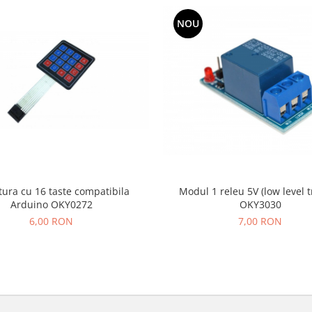
NOU
tura cu 16 taste compatibila
Modul 1 releu 5V (low level t
Arduino OKY0272
OKY3030
6,00 RON
7,00 RON