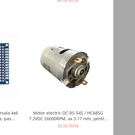
40,00 RON
Motor electric DC RS-545 / HC685G
rsala 4x6
7.2VDC 26000RPM, ax 3.17 mm, pentru
a, pas
bormasina si scule electrice
ica DIY
30,00 RON