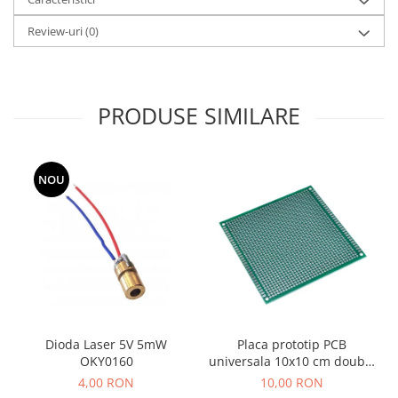
Review-uri
(0)
PRODUSE SIMILARE
NOU
Placa prototip PCB
Dioda Laser 5V 5mW
universala 10x10 cm double
OKY0160
sided verde, fibra sticla, pas
10,00 RON
4,00 RON
2.54mm, lipire THT,