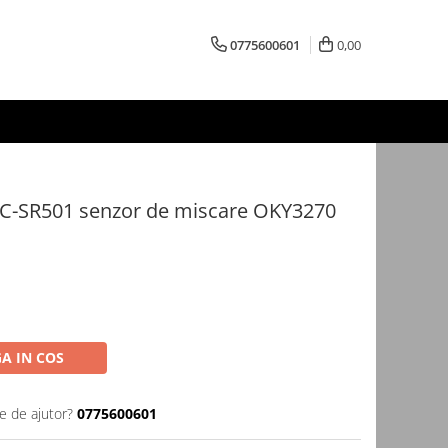
0775600601
0,00
HC-SR501 senzor de miscare OKY3270
A IN COS
e de ajutor?
0775600601