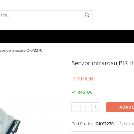
nzor de miscare OKY3270
Senzor infrarosu PIR 
7,00 RON
IN STOC
ADAUG
Cod Produs:
OKY3270
Ai nevoi