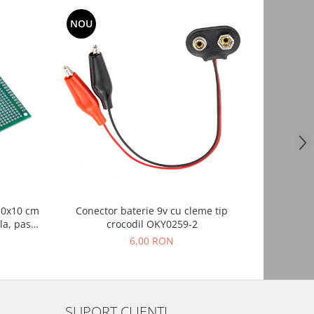
NOU
NOU
10x10 cm
Conector baterie 9v cu cleme tip
Laser
la, pas
crocodil OKY0259-2
ica DIY
6,00 RON
SUPORT CLIENTI