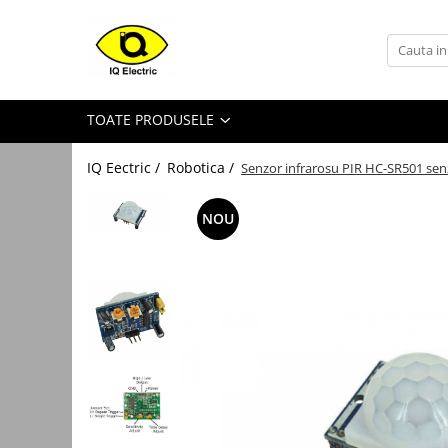
Toate Produsele
Arduino
TOATE PRODUSELE
Senzori Arduino
Surse miniatura pentru
IQ Eectric /
Robotica /
Senzor infrarosu PIR HC-SR501 se
prototipuri
Audio Arduino
NOU
Display Arduino
Module Diverse Arduino
Platforma de Dezvoltare
Adaptoare
Carcase
Conectica Arduino
Drivere de motor