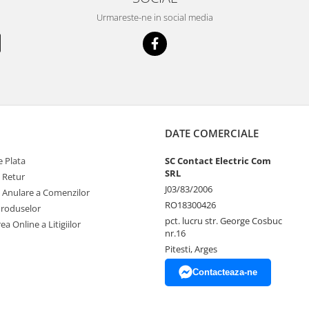
Urmareste-ne in social media
DATE COMERCIALE
 Plata
SC Contact Electric Com
SRL
e Retur
J03/83/2006
e Anulare a Comenzilor
RO18300426
Produselor
pct. lucru str. George Cosbuc
ea Online a Litigiilor
nr.16
Pitesti, Arges
Contacteaza-ne