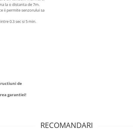
ana la o distanta de 7m.
ce ii permite senzorului sa
 intre 0.3 sec si 5 min.
tructiuni de
rea garantiei!
RECOMANDARI