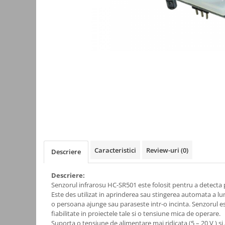
Kit-uri
Kit-uri DIY
Module cu releu
Module si aparate de masura
Motoare
Raspberry PI
Surse de alimentare robotica
Surse de alimentare speciale
Echipamente de laborator
Echipamente de protectie
Caracteristici
Review-uri
(0)
Descriere
Unelte de lipit
Descriere:
Echipamente de atelier
Senzorul infrarosu HC-SR501 este folosit pentru a detecta
Pensete
Este des utilizat in aprinderea sau stingerea automata a lu
o persoana ajunge sau paraseste intr-o incinta. Senzorul es
Truse de scule
fiabilitate in proiectele tale si o tensiune mica de operare.
Aparate de masura si control
Suporta o tensiune de alimentare mai ridicata (5 – 20 V ) 