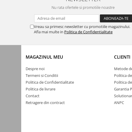
Yale electromagnetice
Nu rata ofertele si promotiile noastre
Surse de energie
Surse alimentare
Vreau sa primesc newsletter cu promotiile magazinului.
Surse industriale
Afla mai multe in
Politica de Confidentialitate
Surse CCTV
Surse cu backup
MAGAZINUL MEU
CLIENTI
Acumulatori
Convertoare DC
Despre noi
Metode de
Termeni si Conditii
Politica d
Incarcatoare acumulatori
Politica de Confidentialitate
Politica d
Surse ermetice IP67
Politica de livrare
Garantia 
Surse pentru control acces
Contact
Solutionar
Retragere din contract
ANPC
Surse TV universale
UPS Surse neintreruptibila
Smart home
Relee WiFi