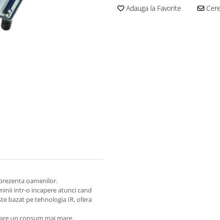
Adauga la Favorite
Cere 
 prezenta oamenilor.
minii intr-o incapere atunci cand
te bazat pe tehnologia IR, ofera
si are un consum mai mare.