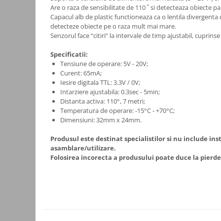
Are o raza de sensibilitate de 110 ˚ si detecteaza obiecte p
Consumabile
Capacul alb de plastic functioneaza ca o lentila divergenta 
detecteze obiecte pe o raza mult mai mare.
Cititoare coduri de bare
Senzorul face “citiri” la intervale de timp ajustabil, cuprinse
Accesorii pistoale de lipit
Specificatii:
Aparate termoviziune
Tensiune de operare: 5V - 20V;
Curent: 65mA;
Banda Izolatoare
Iesire digitala TTL: 3.3V / 0V;
Microscoape
Intarziere ajustabila: 0.3sec - 5min;
Distanta activa: 110°, 7 metri;
Paste de lipit
Temperatura de operare: -15°C - +70°C;
Dimensiuni: 32mm x 24mm.
Surse de laborator
Suruburi, dibluri si accesorii uz
Produsul este destinat specialistilor si nu include ins
general
asamblare/utilizare.
Folosirea incorecta a produsului poate duce la pierde
Termometre
Unelte si aparate de masura
Accesorii si electrice auto
Becuri auto, leduri
Suporturi telefoane