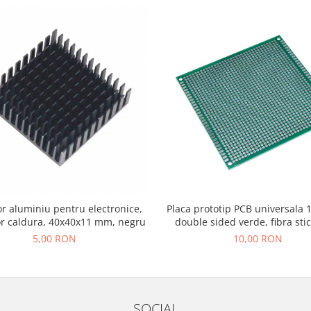
r aluminiu pentru electronice,
Placa prototip PCB universala 
or caldura, 40x40x11 mm, negru
double sided verde, fibra stic
2.54mm, lipire THT, electron
5,00 RON
10,00 RON
SOCIAL