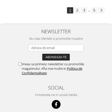
1
2
3
5
...
NEWSLETTER
Nu rata ofertele si promotiile noastre
Vreau sa primesc newsletter cu promotiile
magazinului. Afla mai multe in
Politica de
Confidentialitate
SOCIAL
Urmareste-ne in social media