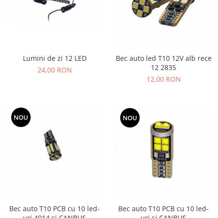
Lumini de zi 12 LED
Bec auto led T10 12V alb rece
12 2835
24,00 RON
12,00 RON
NOU
NOU
Bec auto T10 PCB cu 10 led-
Bec auto T10 PCB cu 10 led-
uri si CANBUS
uri 4014 si CANBUS