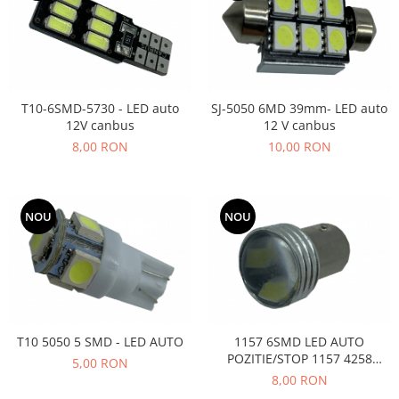
T10-6SMD-5730 - LED auto
SJ-5050 6MD 39mm- LED auto
12V canbus
12 V canbus
8,00 RON
10,00 RON
NOU
NOU
T10 5050 5 SMD - LED AUTO
1157 6SMD LED AUTO
POZITIE/STOP 1157 4258
5,00 RON
6SMD
8,00 RON