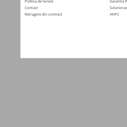
Politica de livrare
Garantia 
Yale electromagnetice
Contact
Solutionar
Surse de energie
Retragere din contract
ANPC
Surse alimentare
Surse industriale
Surse CCTV
Surse cu backup
Acumulatori
Convertoare DC
Incarcatoare acumulatori
Surse ermetice IP67
Surse pentru control acces
Surse TV universale
UPS Surse neintreruptibila
Smart home
Relee WiFi