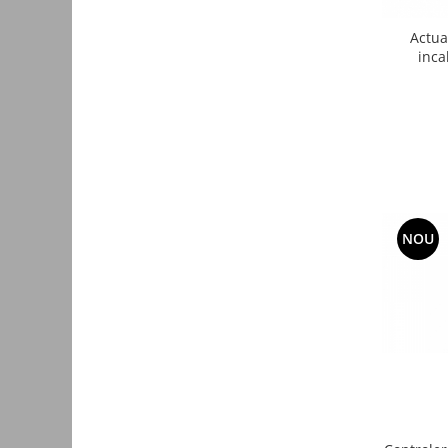
Accesorii auto
Actua
inca
Accesorii tableta
Adaptoare casetofon / antene
Audio
Camere/DVR-uri Auto
Crocodili
Incarcatoare auto
NOU
Invertoare auto
Proiectoare auto
Testere si diagnoza auto
Unelte Scule Auto
Control acces si automatizari
Control acces
Automatizari porti culisante