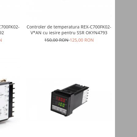
C700FK02-
Controler de temperatura REX-C700FK02-
92
V*AN cu iesire pentru SSR OKYN4793
N
150,00 RON
125,00 RON