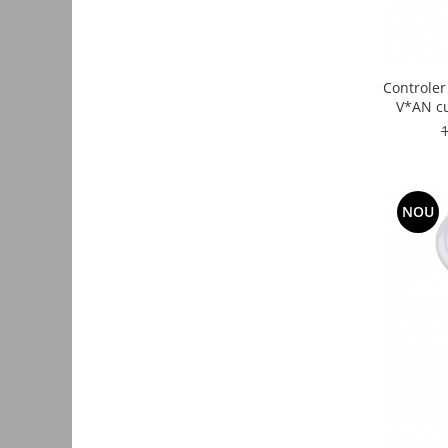
Consumabile
Cititoare coduri de bare
Controle
Accesorii pistoale de lipit
V*AN c
Aparate termoviziune
Banda Izolatoare
Microscoape
NOU
Paste de lipit
Surse de laborator
Suruburi, dibluri si accesorii uz
general
Termometre
Unelte si aparate de masura
Accesorii si electrice auto
Becuri auto, leduri
Suporturi telefoane