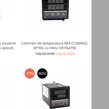
 incalzire
Controler de temperatura REX-C100FK02-
n aplicatie
M*AN cu releu OKYN4790
150,00 RON
125,00 RON
-17%
NOU