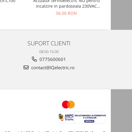
REX-C700
Actuator termoelectric NO pentru
incalzire in pardoseala 230VAC
OKYN3099
56,00 RON
SUPORT CLIENTI
08:00-15:00
0775600601
contact@IQelectric.ro