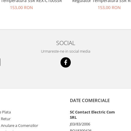
r Temperatura SSR REX-C100SSR
Regulator Temperatura SSR 
153,00 RON
153,00 RON
SOCIAL
Urmareste-ne in social media
DATE COMERCIALE
 Plata
SC Contact Electric Com
SRL
e Retur
J03/83/2006
e Anulare a Comenzilor
RO18300426