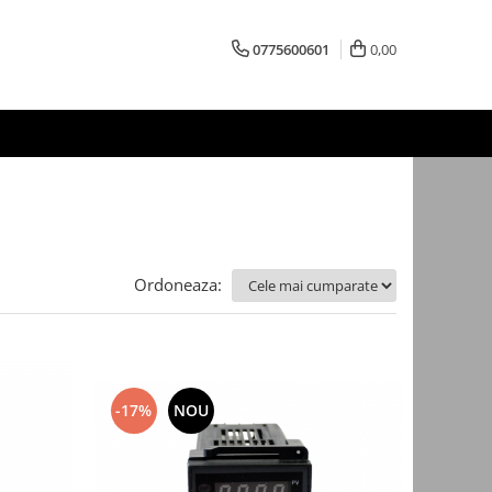
0775600601
0,00
Ordoneaza:
-17%
NOU