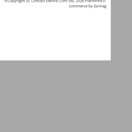
©Copyright SC Contact Electric Com SRL 2026
Platforma E-
commerce by Gomag