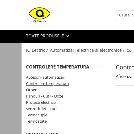
Toate Produsele
Arduino
TOATE PRODUSELE
Senzori Arduino
Surse miniatura pentru
IQ Eectric /
Automatizari electrice si electronice /
Con
prototipuri
Audio Arduino
Contro
CONTROLERE TEMPERATURA
Display Arduino
Afiseaza:
Accesorii automatizari
Module Diverse Arduino
Controlere temperatura
Other
Platforma de Dezvoltare
Panouri - Cutii - Doze
Adaptoare
Protecti electrice .
senzori/detectori
Carcase
Termocuple
Conectica Arduino
Termostate
Drivere de motor