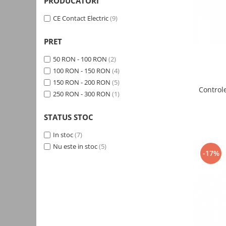
PRODUCATORI
Kit-uri
CE Contact Electric
(9)
Kit-uri DIY
Module cu releu
PRET
Module si aparate de masura
50 RON - 100 RON
(2)
Motoare
100 RON - 150 RON
(4)
150 RON - 200 RON
(5)
Raspberry PI
Control
250 RON - 300 RON
(1)
Surse de alimentare robotica
STATUS STOC
Surse de alimentare speciale
Echipamente de laborator
In stoc
(7)
Echipamente de protectie
Nu este in stoc
(5)
-17%
Unelte de lipit
Echipamente de atelier
Pensete
Truse de scule
Aparate de masura si control