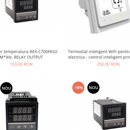
er temperatura REX-C700FK02-
Termostat inteligent WiFi pentru
M*AN, RELAY OUTPUT
electrica - control inteligent pri
Smart Life
153,00 RON
250,00 RON
-18%
NOU
NOU