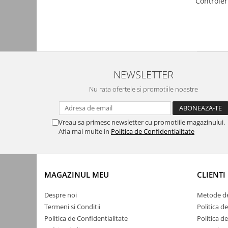
Controle
Automatizari porti batante
Automatizari usi garaj
Bariere
Accesorii
Cartele si Tag-uri
NEWSLETTER
Centrale de comanda
Nu rata ofertele si promotiile noastre
Contactoare
Interfoane
Vreau sa primesc newsletter cu promotiile magazinului.
Module radio
Afla mai multe in
Politica de Confidentialitate
Module si telecomenzi
automatizari
Sonerii wireless
MAGAZINUL MEU
CLIENTI
Tastaturi
Despre noi
Metode de
Telecomenzi
Termeni si Conditii
Politica d
Politica de Confidentialitate
Politica d
Videointerfoane