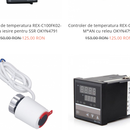
r de temperatura REX-C100FK02-
Controler de temperatura REX-
u iesire pentru SSR OKYN4791
M*AN cu releu OKYN47
150,00 RON
125,00 RON
153,00 RON
125,00 RO