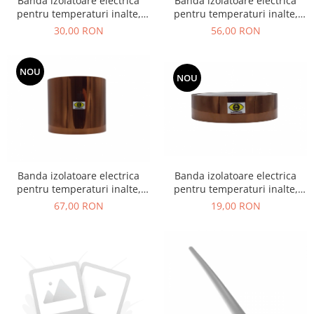
Banda izolatoare electrica
Banda izolatoare electrica
pentru temperaturi inalte,
pentru temperaturi inalte,
poliimida, termorezistenta, 30
poliimida, termorezistenta, 60
30,00 RON
56,00 RON
mm × 30 m, 280°C
mm × 30 m, 280°C
NOU
NOU
Banda izolatoare electrica
Banda izolatoare electrica
pentru temperaturi inalte,
pentru temperaturi inalte,
poliimida, termorezistenta, 80
poliimida, termorezistenta, 25
67,00 RON
19,00 RON
mm × 30 m, 280°C
mm × 30 m, 280°C