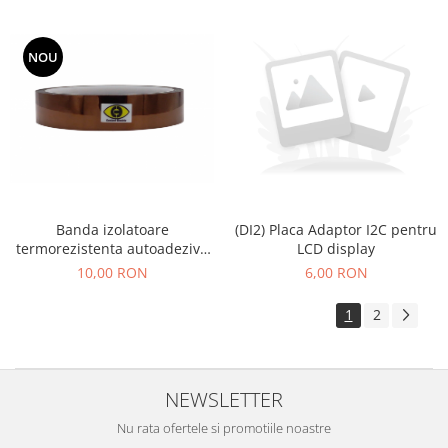
NOU
Banda izolatoare
(DI2) Placa Adaptor I2C pentru
termorezistenta autoadeziva
LCD display
poliimida 19mm x 30m 280° C
10,00 RON
6,00 RON
1
2
NEWSLETTER
Nu rata ofertele si promotiile noastre