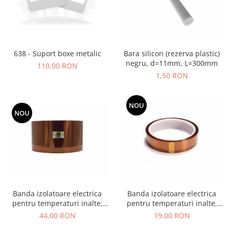
638 - Suport boxe metalic
Bara silicon (rezerva plastic)
negru, d=11mm, L=300mm
110,00 RON
1,50 RON
NOU
NOU
Banda izolatoare electrica
Banda izolatoare electrica
pentru temperaturi inalte,
pentru temperaturi inalte,
poliimida, termorezistenta, 50
poliimida, termorezistenta, 20
44,00 RON
19,00 RON
mm × 30 m, 280°C
mm × 30 m, 280°C