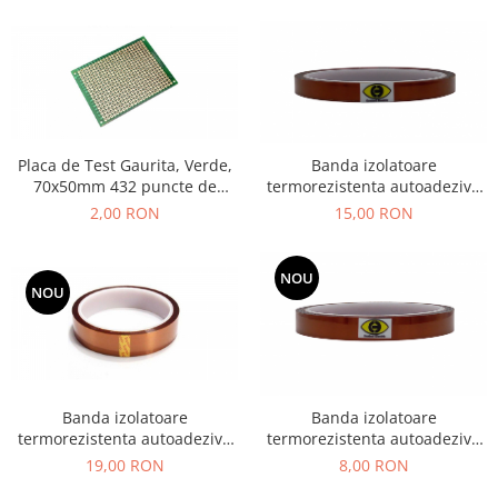
Placa de Test Gaurita, Verde,
Banda izolatoare
70x50mm 432 puncte de
termorezistenta autoadeziva
lipire, placa universala
poliimida 9mm x 30m 280° C
2,00 RON
15,00 RON
circuite
NOU
NOU
Banda izolatoare
Banda izolatoare
termorezistenta autoadeziva
termorezistenta autoadeziva
poliimida 20mm x 30m 280° C
poliimida 12mm x 30m 280° C
19,00 RON
8,00 RON