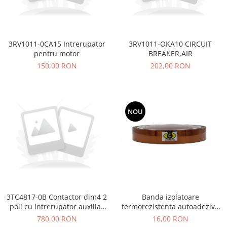
3RV1011-0CA15 Intrerupator
3RV1011-OKA10 CIRCUIT
pentru motor
BREAKER,AIR
150,00 RON
202,00 RON
NOU
Banda izolatoare
3TC4817-0B Contactor dim4 2
termorezistenta autoadeziva
poli cu intrerupator auxiliar
poliimida 15mm x 30m 280° C
2NO si 2NC
16,00 RON
780,00 RON