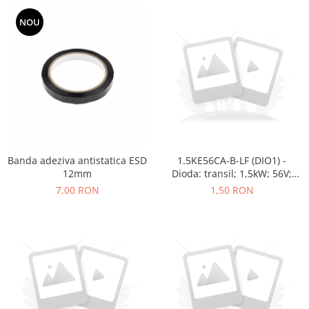
NOU
Banda adeziva antistatica ESD
1.5KE56CA-B-LF (DIO1) -
12mm
Dioda: transil; 1,5kW; 56V;
19,7A; bidirectionala; DO201
7,00 RON
1,50 RON