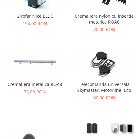
Girofar Nice ELDC
Cremaliera nylon cu insertie
metalica ROA6
194,00 RON
70,00 RON
Cremaliera metalica ROA8
Telecomanda universala
Skymaster, Motorline, Ecp
72,00 RON
Code1, Ecp Code2
60,00 RON