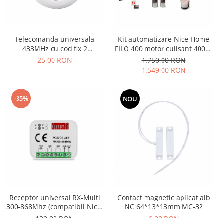
Telecomanda universala
Kit automatizare Nice Home
433MHz cu cod fix 2
FILO 400 motor culisant 400kg
butoane RC433-2C
5.5m
25,00 RON
1.750,00 RON
1.549,00 RON
-35%
NOU
Receptor universal RX-Multi
Contact magnetic aplicat alb
300-868Mhz (compatibil Nice,
NC 64*13*13mm MC-32
BFT,Torlift, Came, etc)