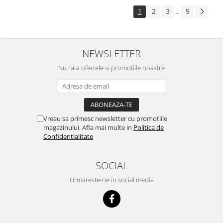
1
2
3
9
...
NEWSLETTER
Nu rata ofertele si promotiile noastre
Vreau sa primesc newsletter cu promotiile
magazinului. Afla mai multe in
Politica de
Confidentialitate
SOCIAL
Urmareste-ne in social media