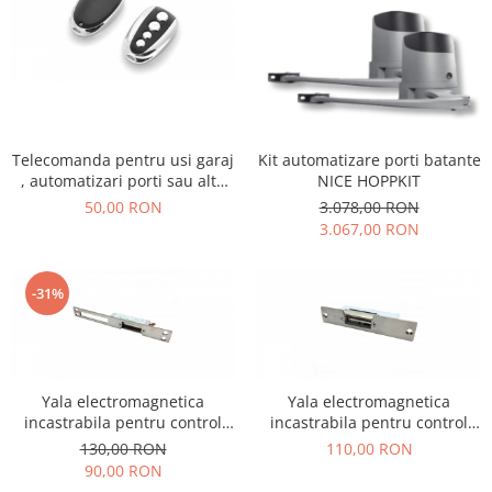
Telecomanda pentru usi garaj
Kit automatizare porti batante
, automatizari porti sau alte
NICE HOPPKIT
automatizari cu cod fix QN-
50,00 RON
3.078,00 RON
RD017X
3.067,00 RON
-31%
Yala electromagnetica
Yala electromagnetica
incastrabila pentru control
incastrabila pentru control
acces, NC, 12V 120mA (mare)
acces, NC, 12V 120mA (mica)
130,00 RON
110,00 RON
90,00 RON