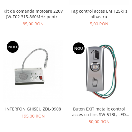
Kit de comanda motoare 220V
Tag control acces EM 125kHz
JW-T02 315-860MHz pentru
albastru
rulouri 220V
85,00 RON
5,00 RON
NOU
NOU
Buton EXIT metalic control
INTERFON GHISEU ZDL-9908
acces cu fire, SW-51BL, LED
195,00 RON
12V, aliaj zinc, NO, pentru
50,00 RON
deschidere usa, montaj
aparent