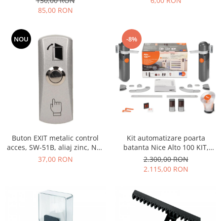
130,00 RON
6,00 RON
85,00 RON
NOU
-8%
Buton EXIT metalic control
Kit automatizare poarta
acces, SW-51B, aliaj zinc, NO,
batanta Nice Alto 100 KIT,
pentru deschidere usa,
24V, 100Nm, 2 motoare,
37,00 RON
2.300,00 RON
montaj aparent
telecomanda, fotocelule,
2.115,00 RON
lampa semnalizare