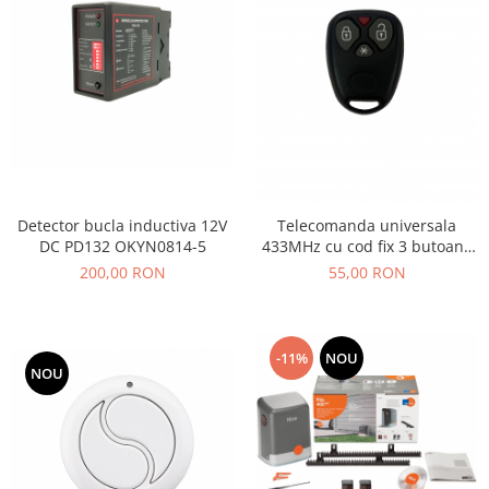
Detector bucla inductiva 12V
Telecomanda universala
DC PD132 OKYN0814-5
433MHz cu cod fix 3 butoane
AK-JGH
200,00 RON
55,00 RON
-11%
NOU
NOU