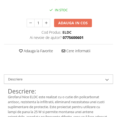
Kit-uri
IN STOC
Kit-uri DIY
Module cu releu
ADAUGA IN COS
Module si aparate de masura
Cod Produs:
ELDC
Motoare
Ai nevoie de ajutor?
0775600601
Raspberry PI
Adauga la Favorite
Cere informatii
Surse de alimentare robotica
Surse de alimentare speciale
Echipamente de laborator
Echipamente de protectie
Descriere
Unelte de lipit
Descriere:
Echipamente de atelier
Girofarul Nice ELDC este realizat cu o cutie din policarbonat
Pensete
antisoc, rezistenta la infiltratii, eliminand necesitatea unei custi
suplimentare de protectie. Este proiectat pentru utilizare cu
Truse de scule
lampi de pana la 25 W si permite montarea unei antene
Aparate de masura si control
orientabile, acordata pe frecvente diferite, ceea ce il face adecvat