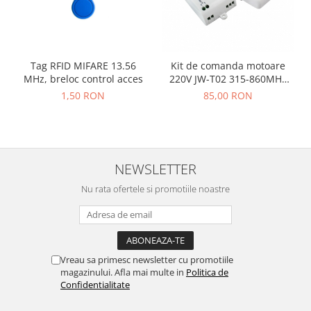
Accesorii auto
Accesorii tableta
Adaptoare casetofon / antene
Tag RFID MIFARE 13.56
Kit de comanda motoare
MHz, breloc control acces
220V JW-T02 315-860MHz
Audio
pentru rulouri 220V
1,50 RON
85,00 RON
Camere/DVR-uri Auto
Crocodili
Incarcatoare auto
NEWSLETTER
Invertoare auto
Nu rata ofertele si promotiile noastre
Proiectoare auto
Testere si diagnoza auto
Unelte Scule Auto
Control acces si automatizari
Vreau sa primesc newsletter cu promotiile
magazinului. Afla mai multe in
Politica de
Control acces
Confidentialitate
Automatizari porti culisante