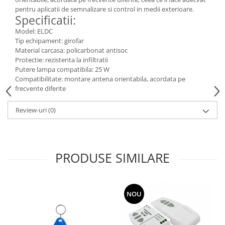
pentru aplicatii de semnalizare si control in medii exterioare.
Consumabile
Specificatii:
Cititoare coduri de bare
Model: ELDC
Tip echipament: girofar
Accesorii pistoale de lipit
Material carcasa: policarbonat antisoc
Protectie: rezistenta la infiltratii
Aparate termoviziune
Putere lampa compatibila: 25 W
Banda Izolatoare
Compatibilitate: montare antena orientabila, acordata pe
frecvente diferite
Microscoape
Paste de lipit
Review-uri
(0)
Surse de laborator
Suruburi, dibluri si accesorii uz
general
PRODUSE SIMILARE
Termometre
Unelte si aparate de masura
NOU
Accesorii si electrice auto
Becuri auto, leduri
Suporturi telefoane