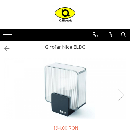
Toate Produsele
Arduino
Senzori Arduino
Girofar Nice ELDC
Surse miniatura pentru
prototipuri
Audio Arduino
Display Arduino
Module Diverse Arduino
Platforma de Dezvoltare
Adaptoare
Carcase
Conectica Arduino
Drivere de motor
194,00 RON