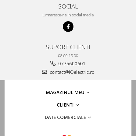
Automatizari porti batante
SOCIAL
Automatizari usi garaj
Urmareste-ne in social media
Bariere
Accesorii
Cartele si Tag-uri
SUPORT CLIENTI
Centrale de comanda
08:00-15:00
Contactoare
0775600601
Interfoane
contact@IQelectric.ro
Module radio
Module si telecomenzi
MAGAZINUL MEU
automatizari
Sonerii wireless
CLIENTI
Tastaturi
DATE COMERCIALE
Telecomenzi
Videointerfoane