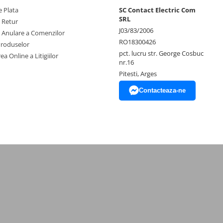
 Plata
SC Contact Electric Com
SRL
e Retur
J03/83/2006
e Anulare a Comenzilor
RO18300426
Produselor
pct. lucru str. George Cosbuc
ea Online a Litigiilor
nr.16
Pitesti, Arges
Contacteaza-ne