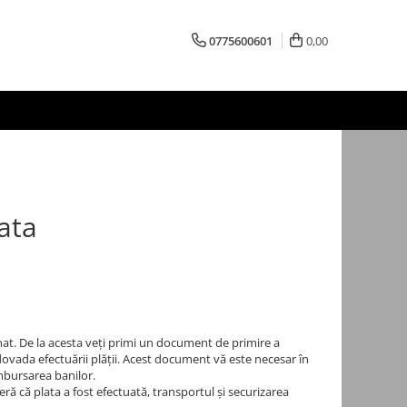
0775600601
0,00
ata
mnat. De la acesta veți primi un document de primire a
 dovada efectuării plății. Acest document vă este necesar în
ambursarea banilor.
ă că plata a fost efectuată, transportul și securizarea