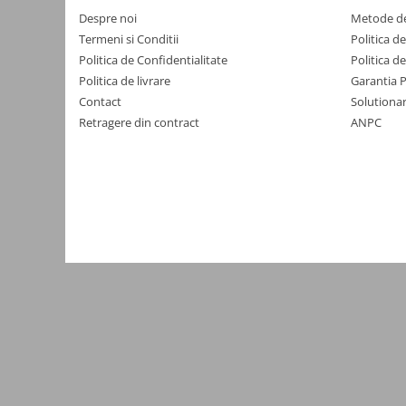
Despre noi
Metode de
Consumabile
Termeni si Conditii
Politica d
Cititoare coduri de bare
Politica de Confidentialitate
Politica d
Accesorii pistoale de lipit
Politica de livrare
Garantia 
Contact
Solutionar
Aparate termoviziune
Retragere din contract
ANPC
Banda Izolatoare
Microscoape
Paste de lipit
Surse de laborator
Suruburi, dibluri si accesorii uz
general
Termometre
Unelte si aparate de masura
Accesorii si electrice auto
Becuri auto, leduri
Suporturi telefoane