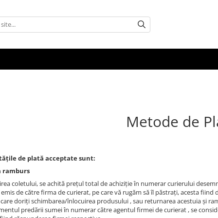
Metode de Pl
ățile de plată acceptate sunt:
ta ramburs
irea coletului, se achită prețul total de achiziție în numerar curierului dese
 emis de către firma de curierat, pe care vă rugăm să îl păstrați, acesta fiind
n care doriți schimbarea/înlocuirea produsului , sau returnarea acestuia și r
entul predării sumei în numerar către agentul firmei de curierat , se consider