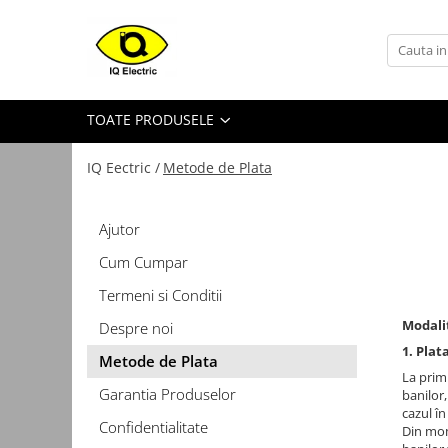
Toate Produsele
Arduino
TOATE PRODUSELE
Senzori Arduino
Surse miniatura pentru
IQ Eectric /
Metode de Plata
prototipuri
Audio Arduino
Ajutor
Display Arduino
Cum Cumpar
Module Diverse Arduino
Termeni si Conditii
Platforma de Dezvoltare
Modalit
Despre noi
Adaptoare
1. Pla
Metode de Plata
Carcase
La prim
Garantia Produselor
banilor,
Conectica Arduino
cazul î
Confidentialitate
Din mom
Drivere de motor