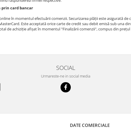
 fiind răspunderea firmei respective.
a prin card bancar
 online în momentul efectuării comenzii. Securizarea plății este asigurată 
 MasterCard. Este acceptată orice carte de credit sau debit emisă sub una dint
otal de achiziție afișat în momentul "Finalizării comenzii", compus din prețul
SOCIAL
Urmareste-ne in social media
DATE COMERCIALE