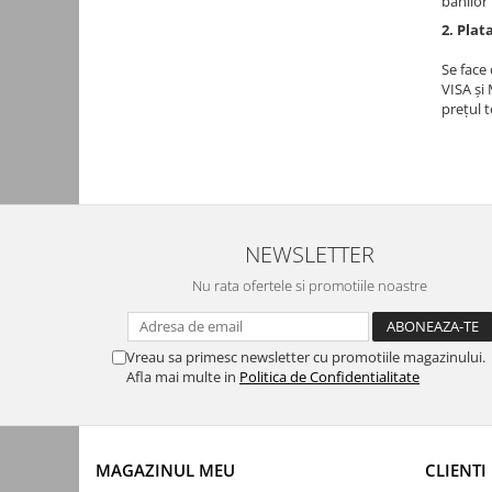
banilor
Kit-uri
2. Plat
Kit-uri DIY
Se face
Module cu releu
VISA și
prețul t
Module si aparate de masura
Motoare
Raspberry PI
Surse de alimentare robotica
NEWSLETTER
Surse de alimentare speciale
Nu rata ofertele si promotiile noastre
Echipamente de laborator
Echipamente de protectie
Unelte de lipit
Vreau sa primesc newsletter cu promotiile magazinului.
Afla mai multe in
Politica de Confidentialitate
Echipamente de atelier
Pensete
Truse de scule
MAGAZINUL MEU
CLIENTI
Aparate de masura si control