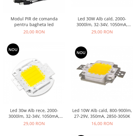
Kit-uri DIY
automatizari
Smartwatch
Microintrerupatoare
Paste de lipit
Unelte Scule Auto
Amplificatoare RGB
Module cu releu
Sonerii wireless
Suport telefon
Punti redresoare
Surse de laborator
Controllere
Modul PIR de comanda
Led 30W Alb cald, 2000-
Module si aparate de masura
Tastaturi
suporti video proiector
pentru bagheta led
3000lm, 32-34V, 1050mA,
Relee
Suruburi, dibluri si accesorii uz
Iluminat interactiv
2800-3000K
Motoare
general
Telecomenzi
Termometre Hidrometre
20,00 RON
29,00 RON
Tranzistoare
Iluminat stradal
Barometre
Raspberry PI
Termometre
Videointerfoane
Ventilatoare
Lampa de birou
transmitatoare radio
NOU
Surse de alimentare robotica
Unelte si aparate de masura
Yale electromagnetice
NOU
Lampi solare
Ventilatoare si racitoare aer
Surse de alimentare speciale
Lanterne
Spoturi Led
Telecomenzi lustra
Tuburi LED
Led 30w Alb rece, 2000-
Led 10W Alb cald, 800-900lm,
3000lm, 32-34V, 1050mA,
27-29V, 350mA, 2850-3050K
6000-6500K
29,00 RON
16,00 RON