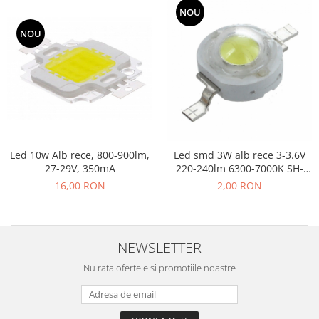
NOU
NOU
Led 10w Alb rece, 800-900lm,
Led smd 3W alb rece 3-3.6V
27-29V, 350mA
220-240lm 6300-7000K SH-
3WCY45
16,00 RON
2,00 RON
NEWSLETTER
Nu rata ofertele si promotiile noastre