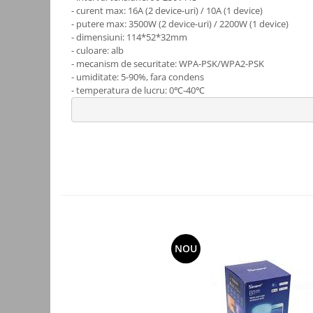
- curent max: 16A (2 device-uri) / 10A (1 device)
Accesorii auto
- putere max: 3500W (2 device-uri) / 2200W (1 device)
- dimensiuni: 114*52*32mm
Accesorii tableta
- culoare: alb
Adaptoare casetofon / antene
- mecanism de securitate: WPA-PSK/WPA2-PSK
- umiditate: 5-90%, fara condens
Audio
- temperatura de lucru: 0℃-40℃
Camere/DVR-uri Auto
Crocodili
Incarcatoare auto
Invertoare auto
Proiectoare auto
Testere si diagnoza auto
Unelte Scule Auto
NOU
Control acces si automatizari
Control acces
Automatizari porti culisante