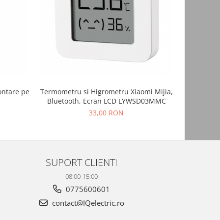
-13%
ontare pe
Termometru si Higrometru Xiaomi Mijia,
Senzor de 
Bluetooth, Ecran LCD LYWSD03MMC
mu
33,00 RON
3
SUPORT CLIENTI
08:00-15:00
0775600601
contact@IQelectric.ro