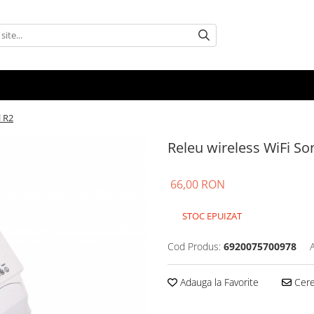
l R2
Releu wireless WiFi So
66,00 RON
STOC EPUIZAT
Cod Produs:
6920075700978
Adauga la Favorite
Cere 