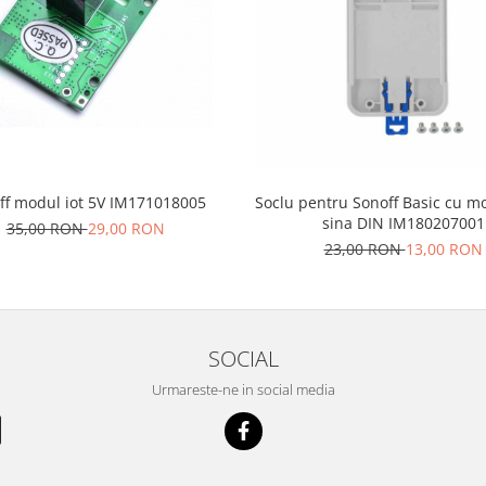
ff modul iot 5V IM171018005
Soclu pentru Sonoff Basic cu m
sina DIN IM180207001
35,00 RON
29,00 RON
23,00 RON
13,00 RON
SOCIAL
Urmareste-ne in social media