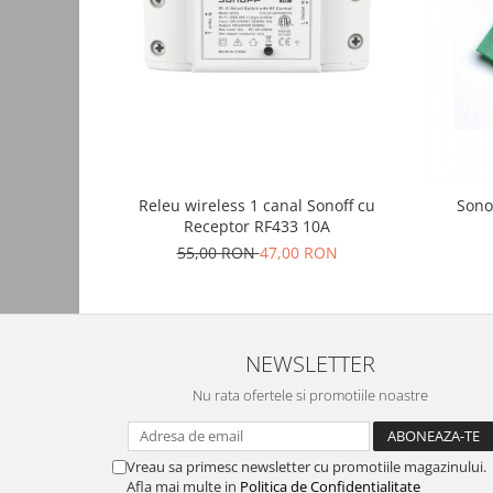
Yale electromagnetice
Surse de energie
Surse alimentare
Surse industriale
Surse CCTV
Surse cu backup
Releu wireless 1 canal Sonoff cu
Sono
Acumulatori
Receptor RF433 10A
Convertoare DC
55,00 RON
47,00 RON
Incarcatoare acumulatori
Surse ermetice IP67
Surse pentru control acces
NEWSLETTER
Surse TV universale
Nu rata ofertele si promotiile noastre
UPS Surse neintreruptibila
Smart home
Vreau sa primesc newsletter cu promotiile magazinului.
Relee WiFi
Afla mai multe in
Politica de Confidentialitate