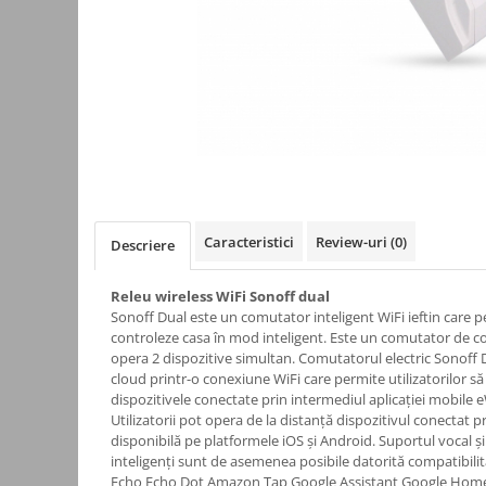
Kit-uri
Kit-uri DIY
Module cu releu
Module si aparate de masura
Motoare
Raspberry PI
Surse de alimentare robotica
Caracteristici
Review-uri
(0)
Descriere
Surse de alimentare speciale
Echipamente de laborator
Releu wireless WiFi Sonoff dual
Echipamente de protectie
Sonoff Dual este un comutator inteligent WiFi ieftin care per
controleze casa în mod inteligent. Este un comutator de c
Unelte de lipit
opera 2 dispozitive simultan. Comutatorul electric Sonoff 
cloud printr-o conexiune WiFi care permite utilizatorilor să
Echipamente de atelier
dispozitivele conectate prin intermediul aplicației mobile 
Pensete
Utilizatorii pot opera de la distanță dispozitivul conectat p
disponibilă pe platformele iOS și Android. Suportul vocal și
Truse de scule
inteligenți sunt de asemenea posibile datorită compatibil
Aparate de masura si control
Echo Echo Dot Amazon Tap Google Assistant Google Home 