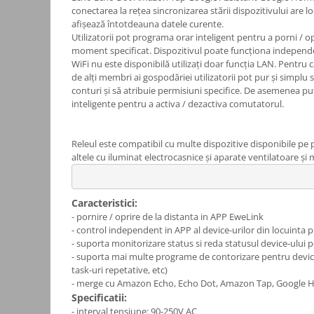
conectarea la rețea sincronizarea stării dispozitivului are lo
Consumabile
afișează întotdeauna datele curente.
Utilizatorii pot programa orar inteligent pentru a porni / o
Cititoare coduri de bare
moment specificat. Dispozitivul poate funcționa independe
Accesorii pistoale de lipit
WiFi nu este disponibilă utilizați doar funcția LAN. Pentru c
de alți membri ai gospodăriei utilizatorii pot pur și simplu 
Aparate termoviziune
conturi și să atribuie permisiuni specifice. De asemenea pu
inteligente pentru a activa / dezactiva comutatorul.
Banda Izolatoare
Microscoape
Releul este compatibil cu multe dispozitive disponibile pe pi
Paste de lipit
altele cu iluminat electrocasnice și aparate ventilatoare și m
Surse de laborator
Suruburi, dibluri si accesorii uz
Caracteristici:
general
- pornire / oprire de la distanta in APP EweLink
Termometre
- control independent in APP al device-urilor din locuinta
- suporta monitorizare status si reda statusul device-ului 
Unelte si aparate de masura
- suporta mai multe programe de contorizare pentru devic
task-uri repetative, etc)
Accesorii si electrice auto
- merge cu Amazon Echo, Echo Dot, Amazon Tap, Google
Becuri auto, leduri
Specificatii:
- interval tensiune: 90-250V AC
Suporturi telefoane