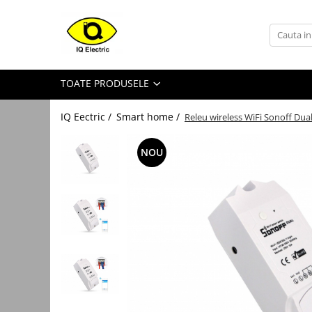
Toate Produsele
Arduino
TOATE PRODUSELE
Senzori Arduino
Surse miniatura pentru
IQ Eectric /
Smart home /
Releu wireless WiFi Sonoff Dua
prototipuri
Audio Arduino
NOU
Display Arduino
Module Diverse Arduino
Platforma de Dezvoltare
Adaptoare
Carcase
Conectica Arduino
Drivere de motor