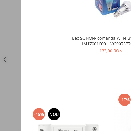
Automatizari porti batante
Automatizari usi garaj
Bariere
Accesorii
Bec SONOFF comanda Wi-Fi B1 E27 RGB
Cartele si Tag-uri
IM170616001 692007577
Centrale de comanda
133,00 RON
Contactoare
Interfoane
Module radio
Module si telecomenzi
automatizari
Sonerii wireless
-17%
Tastaturi
-15%
NOU
Telecomenzi
Videointerfoane