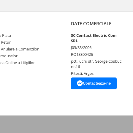
DATE COMERCIALE
 Plata
SC Contact Electric Com
SRL
e Retur
J03/83/2006
e Anulare a Comenzilor
RO18300426
Produselor
pct. lucru str. George Cosbuc
ea Online a Litigiilor
nr.16
Pitesti, Arges
Contacteaza-ne