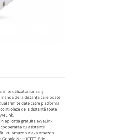
mite utilizatorilor să își
omandă de la distanță care poate
Dual trimite date către platforma
 controleze de la distanță toate
eWeLink.
rin aplicația gratuită eWeLink
 cooperarea cu asistenții
ității cu Amazon Alexa Amazon
Google Nest IFTTT. Prin