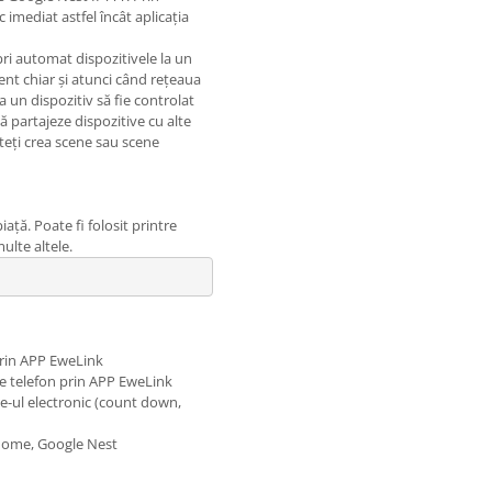
c imediat astfel încât aplicația
pri automat dispozitivele la un
nt chiar și atunci când rețeaua
a un dispozitiv să fie controlat
să partajeze dispozitive cu alte
teți crea scene sau scene
ață. Poate fi folosit printre
ulte altele.
 prin APP EweLink
pe telefon prin APP EweLink
e-ul electronic (count down,
 Home, Google Nest