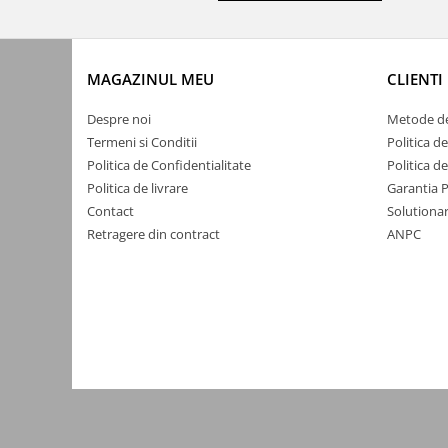
Intrerupatoare WiFi
Accesorii
MAGAZINUL MEU
CLIENTI
Automatizari Draperii
Camere WiFi
Despre noi
Metode de
Termeni si Conditii
Politica d
Control Robineti WiFi
Politica de Confidentialitate
Politica d
Sigurante automate
Politica de livrare
Garantia 
Conectica
Contact
Solutionar
Cabluri de alimentare
Retragere din contract
ANPC
Elemente de protectie exterioara
Cabluri USB
Conectori
Accesorii
Adaptoare
Amplificatoare de semnal
Cabluri audio