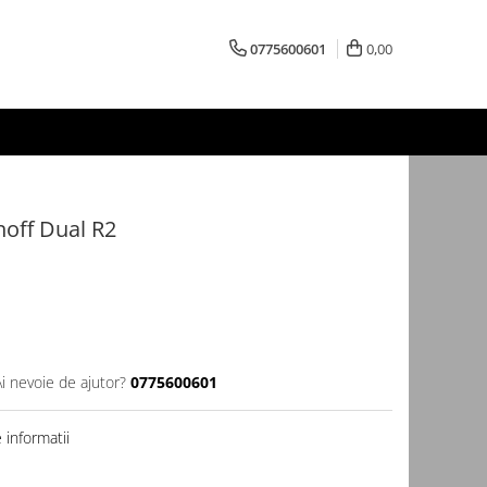
0775600601
0,00
noff Dual R2
Ai nevoie de ajutor?
0775600601
informatii