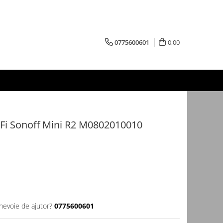
0775600601
0,00
iFi Sonoff Mini R2 M0802010010
 nevoie de ajutor?
0775600601