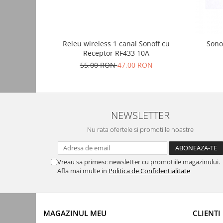
Automatizari porti batante
Automatizari usi garaj
Bariere
Releu wireless 1 canal Sonoff cu
Sono
Accesorii
Receptor RF433 10A
55,00 RON
47,00 RON
Cartele si Tag-uri
Centrale de comanda
Contactoare
NEWSLETTER
Interfoane
Module radio
Nu rata ofertele si promotiile noastre
Module si telecomenzi
automatizari
Vreau sa primesc newsletter cu promotiile magazinului.
Sonerii wireless
Afla mai multe in
Politica de Confidentialitate
Tastaturi
Telecomenzi
MAGAZINUL MEU
CLIENTI
Videointerfoane