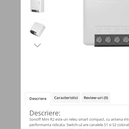
Kit-uri
Kit-uri DIY
Module cu releu
Module si aparate de masura
Motoare
Raspberry PI
Surse de alimentare robotica
Surse de alimentare speciale
Echipamente de laborator
Echipamente de protectie
Unelte de lipit
Caracteristici
Review-uri
(0)
Descriere
Echipamente de atelier
Pensete
Descriere:
Truse de scule
Sonoff Mini R2 este un releu smart compact, cu antena int
performanta ridicata. Switch-ul are canalele S1 si S2 color
Aparate de masura si control