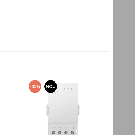
-33%
NOU
NOU