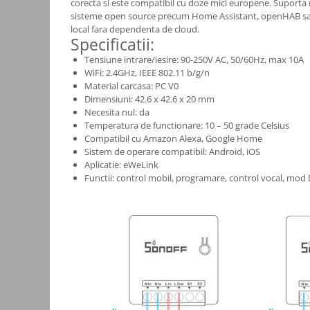
corecta si este compatibil cu doze mici europene. Suporta
sisteme open source precum Home Assistant, openHAB sau
Consumabile
local fara dependenta de cloud.
Specificatii:
Cititoare coduri de bare
Tensiune intrare/iesire: 90-250V AC, 50/60Hz, max 10A
Accesorii pistoale de lipit
WiFi: 2.4GHz, IEEE 802.11 b/g/n
Aparate termoviziune
Material carcasa: PC V0
Dimensiuni: 42.6 x 42.6 x 20 mm
Banda Izolatoare
Necesita nul: da
Temperatura de functionare: 10 – 50 grade Celsius
Microscoape
Compatibil cu Amazon Alexa, Google Home
Paste de lipit
Sistem de operare compatibil: Android, iOS
Aplicatie: eWeLink
Surse de laborator
Functii: control mobil, programare, control vocal, mod 
Suruburi, dibluri si accesorii uz
general
Termometre
Unelte si aparate de masura
Accesorii si electrice auto
Becuri auto, leduri
Suporturi telefoane