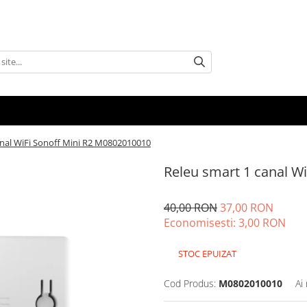
anal WiFi Sonoff Mini R2 M0802010010
Releu smart 1 canal W
40,00 RON
37,00 RON
Economisesti:
3,00
RON
STOC EPUIZAT
Cod Produs:
M0802010010
Ai