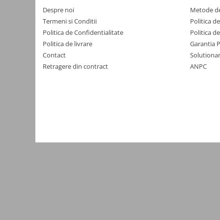
Yale electromagnetice
Despre noi
Metode de
Termeni si Conditii
Politica d
Surse de energie
Politica de Confidentialitate
Politica d
Surse alimentare
Politica de livrare
Garantia 
Surse industriale
Contact
Solutionar
Surse CCTV
Retragere din contract
ANPC
Surse cu backup
Acumulatori
Convertoare DC
Incarcatoare acumulatori
Surse ermetice IP67
Surse pentru control acces
Surse TV universale
UPS Surse neintreruptibila
Smart home
Relee WiFi