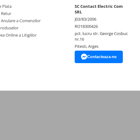
 Plata
SC Contact Electric Com
SRL
e Retur
J03/83/2006
e Anulare a Comenzilor
RO18300426
Produselor
pct. lucru str. George Cosbuc
ea Online a Litigiilor
nr.16
Pitesti, Arges
Contacteaza-ne