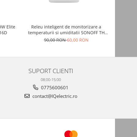
OW Elite
Releu inteligent de monitorizare a
Releu wire
16D
temperaturii si umiditatii SONOFF TH
Origin 16A
N
90,00 RON
60,00 RON
SUPORT CLIENTI
08:00-15:00
0775600601
contact@IQelectric.ro