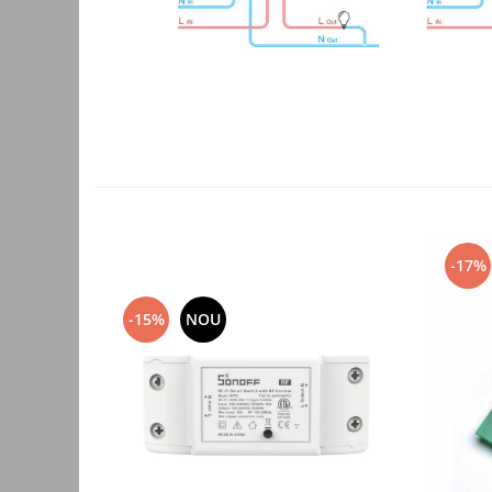
Accesorii auto
Accesorii tableta
Adaptoare casetofon / antene
Audio
Camere/DVR-uri Auto
Crocodili
Incarcatoare auto
-17%
Invertoare auto
Proiectoare auto
-15%
NOU
Testere si diagnoza auto
Unelte Scule Auto
Control acces si automatizari
Control acces
Automatizari porti culisante