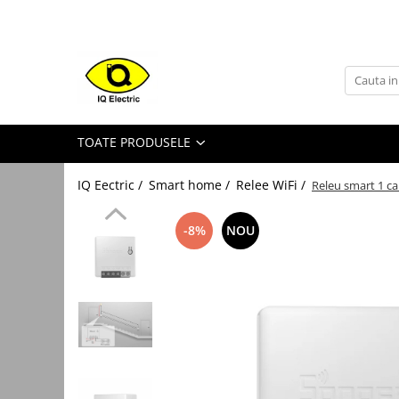
Toate Produsele
Arduino
Senzori Arduino
TOATE PRODUSELE
Surse miniatura pentru
prototipuri
IQ Eectric /
Smart home /
Relee WiFi /
Releu smart 1 c
Audio Arduino
Display Arduino
-8%
NOU
Module Diverse Arduino
Platforma de Dezvoltare
Adaptoare
Carcase
Conectica Arduino
Drivere de motor