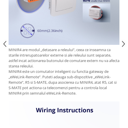
Automatizari porti batante
Automatizari usi garaj
Bariere
Accesorii
Cartele si Tag-uri
Centrale de comanda
MINIR4 are modul „detasare a releului”, ceea ce inseamna ca
starile intrerupatoarelor externe si ale releului sunt separate,
Contactoare
astfel incat actionarea butonului de comutare extern nu va afecta
Interfoane
starea releului.
MINIR4 este un comutator inteligent cu functia gateway de
Module radio
„eWeLink-Remote”. Puteti adauga sub-dispozitive „eWeLink-
Remote”, R5 si S-MATE, dupa asocierea cu MINIR4, atat R5, cat si
Module si telecomenzi
S-MATE pot actiona ca telecomenzi pentru a controla local
automatizari
MINIR4 prin semnalul eWeLink-Remote.
Sonerii wireless
Tastaturi
Telecomenzi
Videointerfoane