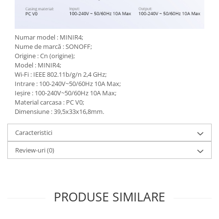
Intrerupatoare WiFi
Accesorii
Numar model : MINIR4;
Automatizari Draperii
Nume de marcă : SONOFF;
Origine : Cn (origine);
Camere WiFi
Model : MINIR4;
Control Robineti WiFi
Wi-Fi : IEEE 802.11b/g/n 2,4 GHz;
Intrare : 100-240V~50/60Hz 10A Max;
Sigurante automate
Ieșire : 100-240V~50/60Hz 10A Max;
Conectica
Material carcasa : PC V0;
Dimensiune : 39,5x33x16,8mm.
Cabluri de alimentare
Elemente de protectie exterioara
Caracteristici
Cabluri USB
Review-uri
(0)
Conectori
Accesorii
Adaptoare
PRODUSE SIMILARE
Amplificatoare de semnal
Cabluri audio