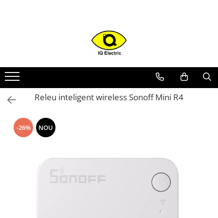
Toate Produsele
Arduino
Senzori Arduino
Surse miniatura pentru
prototipuri
Releu inteligent wireless Sonoff Mini R4
Audio Arduino
Display Arduino
-26%
NOU
Module Diverse Arduino
Platforma de Dezvoltare
Adaptoare
Carcase
Conectica Arduino
Drivere de motor