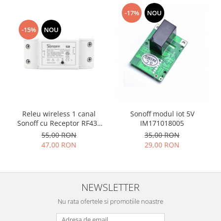
-17%
NOU
Cabluri cu conectori
Cabluri de semnal
-15%
NOU
Clesti si patenti
Protectii cabluri
Iluminat
Banda led
Module Led
Releu wireless 1 canal
Sonoff modul iot 5V
Panouri led
Sonoff cu Receptor RF433
IM171018005
10A
Becuri
55,00 RON
35,00 RON
47,00 RON
29,00 RON
Proiectoare led
Bagheta rigida
Lustre
NEWSLETTER
Accesorii iluminare mobilier
Nu rata ofertele si promotiile noastre
Panouri Display Adresabile