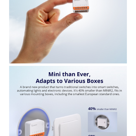
Accesorii auto
Accesorii tableta
Adaptoare casetofon / antene
Audio
Camere/DVR-uri Auto
Crocodili
Incarcatoare auto
Invertoare auto
Proiectoare auto
Testere si diagnoza auto
Unelte Scule Auto
Control acces si automatizari
Control acces
Automatizari porti culisante