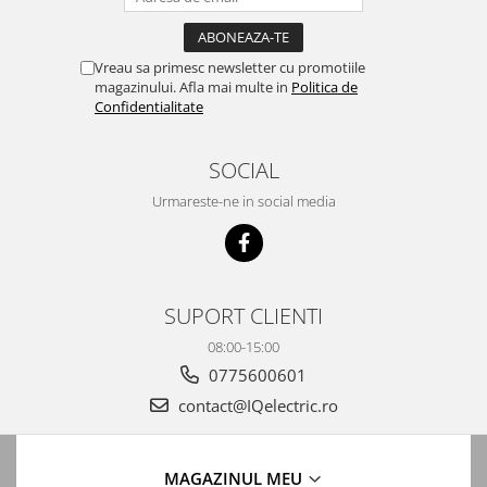
Accesorii banda led
Accesorii montaj iluminat
Vreau sa primesc newsletter cu promotiile
Accesorii Proiectoare LED
magazinului. Afla mai multe in
Politica de
Confidentialitate
Amplificatoare RGB
Controllere
SOCIAL
Iluminat interactiv
Urmareste-ne in social media
Iluminat stradal
Lampa de birou
Lampi solare
SUPORT CLIENTI
Lanterne
08:00-15:00
Spoturi Led
0775600601
Telecomenzi lustra
contact@IQelectric.ro
Tuburi LED
Audio
Amplificatoare audio
MAGAZINUL MEU