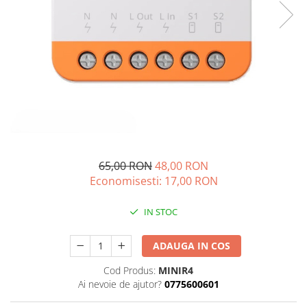
Kit-uri
Kit-uri DIY
Module cu releu
Module si aparate de masura
Motoare
Raspberry PI
Surse de alimentare robotica
Surse de alimentare speciale
65,00 RON
48,00 RON
Economisesti:
17,00
RON
Echipamente de laborator
Echipamente de protectie
IN STOC
Unelte de lipit
Echipamente de atelier
ADAUGA IN COS
Pensete
Cod Produs:
MINIR4
Truse de scule
Ai nevoie de ajutor?
0775600601
Aparate de masura si control