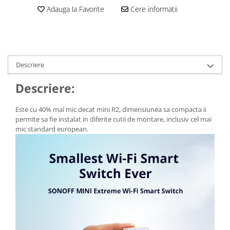
Adauga la Favorite
Cere informatii
Consumabile
Cititoare coduri de bare
Accesorii pistoale de lipit
Aparate termoviziune
Descriere
Banda Izolatoare
Descriere:
Microscoape
Este cu 40% mai mic decat mini R2, dimensiunea sa compacta ii
Paste de lipit
permite sa fie instalat in diferite cutii de montare, inclusiv cel mai
Surse de laborator
mic standard european.
Suruburi, dibluri si accesorii uz
general
Termometre
Unelte si aparate de masura
Accesorii si electrice auto
Becuri auto, leduri
Suporturi telefoane