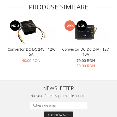
PRODUSE SIMILARE
Accesorii auto
Accesorii tableta
Adaptoare casetofon / antene
NOU
-29%
NOU
Audio
Camere/DVR-uri Auto
Crocodili
Convertor DC-DC 24V - 12V,
Convertor DC-DC 24V - 12V,
5A
10A
Incarcatoare auto
40,00 RON
70,00 RON
Invertoare auto
50,00 RON
Proiectoare auto
Testere si diagnoza auto
NEWSLETTER
Unelte Scule Auto
Nu rata ofertele si promotiile noastre
Control acces si automatizari
Control acces
Automatizari porti culisante