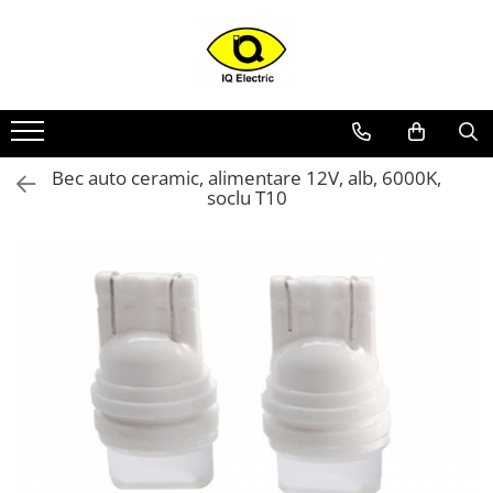
Toate Produsele
Arduino
Senzori Arduino
Bec auto ceramic, alimentare 12V, alb, 6000K,
Surse miniatura pentru
soclu T10
prototipuri
Audio Arduino
Display Arduino
Module Diverse Arduino
Platforma de Dezvoltare
Adaptoare
Carcase
Conectica Arduino
Drivere de motor