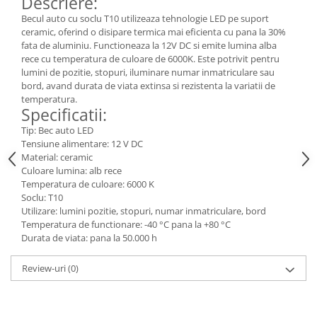
Descriere:
Becul auto cu soclu T10 utilizeaza tehnologie LED pe suport
Consumabile
ceramic, oferind o disipare termica mai eficienta cu pana la 30%
Cititoare coduri de bare
fata de aluminiu. Functioneaza la 12V DC si emite lumina alba
rece cu temperatura de culoare de 6000K. Este potrivit pentru
Accesorii pistoale de lipit
lumini de pozitie, stopuri, iluminare numar inmatriculare sau
Aparate termoviziune
bord, avand durata de viata extinsa si rezistenta la variatii de
temperatura.
Banda Izolatoare
Specificatii:
Microscoape
Tip: Bec auto LED
Tensiune alimentare: 12 V DC
Paste de lipit
Material: ceramic
Culoare lumina: alb rece
Surse de laborator
Temperatura de culoare: 6000 K
Suruburi, dibluri si accesorii uz
Soclu: T10
general
Utilizare: lumini pozitie, stopuri, numar inmatriculare, bord
Temperatura de functionare: -40 °C pana la +80 °C
Termometre
Durata de viata: pana la 50.000 h
Unelte si aparate de masura
Review-uri
(0)
Accesorii si electrice auto
Becuri auto, leduri
Suporturi telefoane