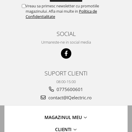
Automatizari porti batante
Vreau sa primesc newsletter cu promotiile
magazinului. Afla mai multe in
Politica de
Automatizari usi garaj
Confidentialitate
Bariere
Accesorii
SOCIAL
Cartele si Tag-uri
Urmareste-ne in social media
Centrale de comanda
Contactoare
Interfoane
SUPORT CLIENTI
Module radio
08:00-15:00
Module si telecomenzi
0775600601
automatizari
contact@IQelectric.ro
Sonerii wireless
Tastaturi
MAGAZINUL MEU
Telecomenzi
Videointerfoane
CLIENTI