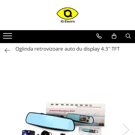
Toate Produsele
Arduino
Senzori Arduino
Oglinda retrovizoare auto du display 4.3" TFT
Surse miniatura pentru
prototipuri
Audio Arduino
Display Arduino
Module Diverse Arduino
Platforma de Dezvoltare
Adaptoare
Carcase
Conectica Arduino
Drivere de motor