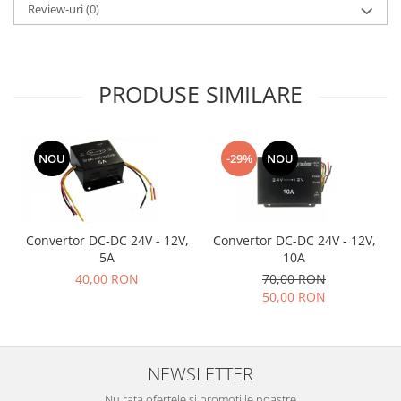
Review-uri
(0)
Accesorii auto
Accesorii tableta
Adaptoare casetofon / antene
PRODUSE SIMILARE
Audio
Camere/DVR-uri Auto
NOU
-29%
NOU
Crocodili
Incarcatoare auto
Invertoare auto
Convertor DC-DC 24V - 12V,
Convertor DC-DC 24V - 12V,
Proiectoare auto
5A
10A
Testere si diagnoza auto
40,00 RON
70,00 RON
50,00 RON
Unelte Scule Auto
Control acces si automatizari
Control acces
NEWSLETTER
Automatizari porti culisante
Nu rata ofertele si promotiile noastre