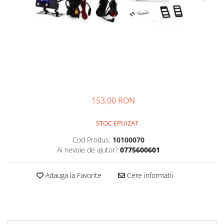
Kit-uri
Kit-uri DIY
Module cu releu
Module si aparate de masura
Motoare
Raspberry PI
153,00 RON
Surse de alimentare robotica
Surse de alimentare speciale
STOC EPUIZAT
Echipamente de laborator
Cod Produs:
10100070
Echipamente de protectie
Ai nevoie de ajutor?
0775600601
Unelte de lipit
Adauga la Favorite
Cere informatii
Echipamente de atelier
Pensete
Truse de scule
Aparate de masura si control