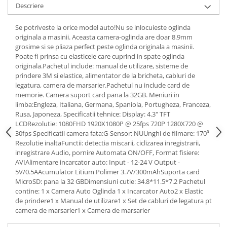
Descriere
Consumabile
Se potriveste la orice model auto!Nu se inlocuieste oglinda
Cititoare coduri de bare
originala a masinii. Aceasta camera-oglinda are doar 8.9mm
Accesorii pistoale de lipit
grosime si se pliaza perfect peste oglinda originala a masinii.
Poate fi prinsa cu elasticele care cuprind in spate oglinda
Aparate termoviziune
originala.Pachetul include: manual de utilizare, sisteme de
prindere 3M si elastice, alimentator de la bricheta, cabluri de
Banda Izolatoare
legatura, camera de marsarier.Pachetul nu include card de
Microscoape
memorie. Camera suport card pana la 32GB. Meniuri in
limba:Engleza, Italiana, Germana, Spaniola, Portugheza, Franceza,
Paste de lipit
Rusa, Japoneza, Specificatii tehnice: Display: 4.3" TFT
Surse de laborator
LCDRezolutie: 1080FHD 1920X1080P @ 25fps 720P 1280X720 @
30fps Specificatii camera fata:G-Sensor: NUUnghi de filmare: 170⁰
Suruburi, dibluri si accesorii uz
Rezolutie inaltaFunctii: detectia miscarii, ciclizarea inregistrarii,
general
inregistrare Audio, pornire Automata ON/OFF, Format fisiere:
AVIAlimentare incarcator auto: Input - 12-24 V Output -
Termometre
5V/0.5AAcumulator Litium Polimer 3.7V/300mAhSuporta card
Unelte si aparate de masura
MicroSD: pana la 32 GBDimensiuni cutie: 34.8*11.5*7.2 Pachetul
contine: 1 x Camera Auto Oglinda 1 x Incarcator Auto2 x Elastic
Accesorii si electrice auto
de prindere1 x Manual de utilizare1 x Set de cabluri de legatura pt
Becuri auto, leduri
camera de marsarier1 x Camera de marsarier
Suporturi telefoane