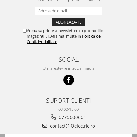
Automatizari porti batante
Automatizari usi garaj
Bariere
Vreau sa primesc newsletter cu promotiile
Accesorii
magazinului. Afla mai multe in
Politica de
Cartele si Tag-uri
Confidentialitate
Centrale de comanda
SOCIAL
Contactoare
Urmareste-ne in social media
Interfoane
Module radio
Module si telecomenzi
automatizari
SUPORT CLIENTI
Sonerii wireless
08:00-15:00
Tastaturi
0775600601
Telecomenzi
contact@IQelectric.ro
Videointerfoane