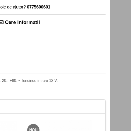
oie de ajutor?
0775600601
Cere informatii
0...+80. • Tensinue intrare 12 V.
NOU