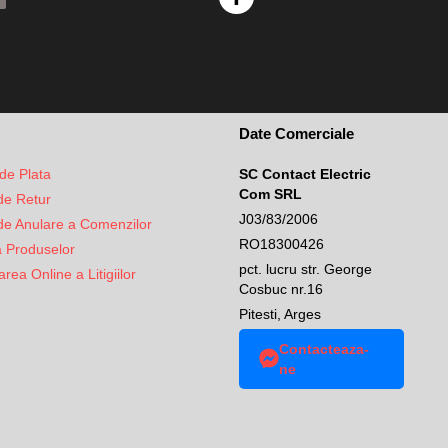
Date Comerciale
de Plata
SC Contact Electric
Com SRL
 de Retur
J03/83/2006
 de Anulare a Comenzilor
RO18300426
a Produselor
pct. lucru str. George
rea Online a Litigiilor
Cosbuc nr.16
Pitesti, Arges
Contacteaza-
ne