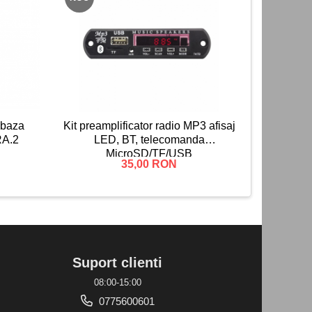
NOU
baza
Kit preamplificator radio MP3 afisaj
Bec auto
RA.2
LED, BT, telecomanda
MicroSD/TF/USB
35,00 RON
Suport clienti
08:00-15:00
0775600601