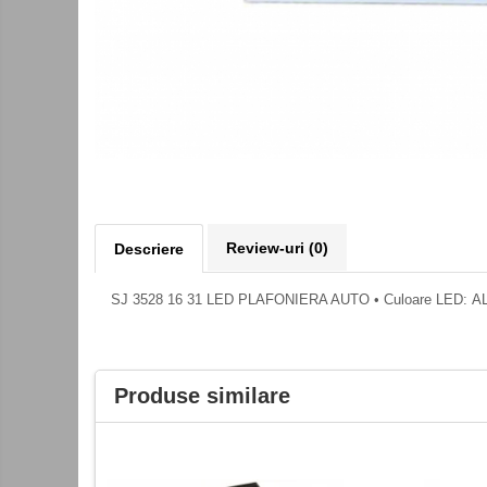
Kit-uri DIY
Module cu releu
Module si aparate de masura
Motoare
Raspberry PI
Surse de alimentare robotica
Surse de alimentare speciale
Review-uri
(0)
Descriere
Echipamente de laborator
Echipamente de protectie
SJ 3528 16 31 LED PLAFONIERA AUTO • Culoare LED: ALB • C
Unelte de lipit
Echipamente de atelier
Produse similare
Pensete
Truse de scule
Aparate de masura si control