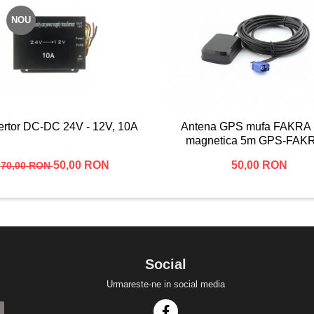
NOU
rtor DC-DC 24V - 12V, 10A
Antena GPS mufa FAKRA 
magnetica 5m GPS-FAK
50,00 RON
50,00 RON
70,00 RON
Social
Urmareste-ne in social media