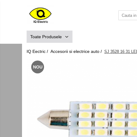
Toate Produsele
Arduino
Toate Produsele
Senzori Arduino
Surse miniatura pentru prototipuri
IQ Eectric /
Accesorii si electrice auto /
SJ 3528 16 31 
Audio Arduino
NOU
Display Arduino
Module Diverse Arduino
Platforma de Dezvoltare
Adaptoare
Carcase
Conectica Arduino
Drivere de motor
Kit-uri