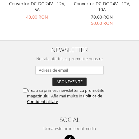
Convertor DC-DC 24V - 12V,
Convertor DC-DC 24V - 12V,
Accesorii auto
5A
10A
40,00 RON
70,00 RON
Accesorii tableta
50,00 RON
Adaptoare casetofon / antene
Audio
Camere/DVR-uri Auto
NEWSLETTER
Crocodili
Nu rata ofertele si promotiile noastre
Incarcatoare auto
Invertoare auto
Proiectoare auto
Vreau sa primesc newsletter cu promotiile
Testere si diagnoza auto
magazinului. Afla mai multe in
Politica de
Confidentialitate
Unelte Scule Auto
Control acces si automatizari
SOCIAL
Control acces
Urmareste-ne in social media
Automatizari porti culisante