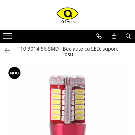
Toate Produsele
Arduino
Senzori Arduino
T10 3014 56 SMD - Bec auto cu LED, suport
Surse miniatura pentru
rosu
prototipuri
Audio Arduino
NOU
Display Arduino
Module Diverse Arduino
Platforma de Dezvoltare
Adaptoare
Carcase
Conectica Arduino
Drivere de motor