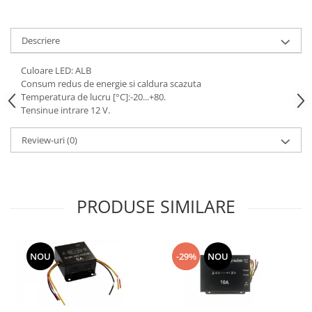
Consumabile
Cititoare coduri de bare
Descriere
Accesorii pistoale de lipit
Culoare LED: ALB
Aparate termoviziune
Consum redus de energie si caldura scazuta
Temperatura de lucru [°C]:-20...+80.
Banda Izolatoare
Tensinue intrare 12 V.
Microscoape
Review-uri
(0)
Paste de lipit
Surse de laborator
Suruburi, dibluri si accesorii uz
PRODUSE SIMILARE
general
Termometre
Unelte si aparate de masura
NOU
-29%
NOU
Accesorii si electrice auto
Becuri auto, leduri
Suporturi telefoane