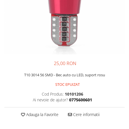
Kit-uri
Kit-uri DIY
Module cu releu
Module si aparate de masura
Motoare
Raspberry PI
Surse de alimentare robotica
25,00 RON
Surse de alimentare speciale
T10 3014 56 SMD - Bec auto cu LED, suport rosu
Echipamente de laborator
Echipamente de protectie
STOC EPUIZAT
Unelte de lipit
Cod Produs:
10101206
Ai nevoie de ajutor?
0775600601
Echipamente de atelier
Pensete
Adauga la Favorite
Cere informatii
Truse de scule
Aparate de masura si control