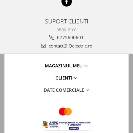
Automatizari porti batante
Automatizari usi garaj
SUPORT CLIENTI
Bariere
08:00-15:00
Accesorii
0775600601
Cartele si Tag-uri
contact@IQelectric.ro
Centrale de comanda
Contactoare
MAGAZINUL MEU
Interfoane
Module radio
CLIENTI
Module si telecomenzi
DATE COMERCIALE
automatizari
Sonerii wireless
Tastaturi
Telecomenzi
Videointerfoane