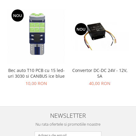
Accesorii auto
NOU
Accesorii tableta
Adaptoare casetofon / antene
NOU
Audio
Camere/DVR-uri Auto
Crocodili
Incarcatoare auto
Bec auto T10 PCB cu 15 led-
Convertor DC-DC 24V - 12V,
Invertoare auto
uri 3030 si CANBUS ice blue
5A
10,00 RON
40,00 RON
Proiectoare auto
Testere si diagnoza auto
Unelte Scule Auto
Control acces si automatizari
NEWSLETTER
Control acces
Nu rata ofertele si promotiile noastre
Automatizari porti culisante