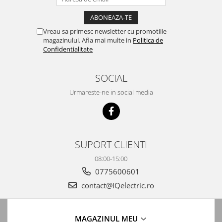
Automatizari porti batante
Automatizari usi garaj
Vreau sa primesc newsletter cu promotiile
Bariere
magazinului. Afla mai multe in
Politica de
Confidentialitate
Accesorii
Cartele si Tag-uri
SOCIAL
Centrale de comanda
Urmareste-ne in social media
Contactoare
Interfoane
Module radio
SUPORT CLIENTI
Module si telecomenzi
automatizari
08:00-15:00
Sonerii wireless
0775600601
Tastaturi
contact@IQelectric.ro
Telecomenzi
Videointerfoane
MAGAZINUL MEU