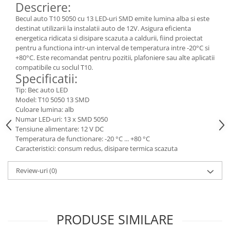
Descriere:
Consumabile
Becul auto T10 5050 cu 13 LED-uri SMD emite lumina alba si este
destinat utilizarii la instalatii auto de 12V. Asigura eficienta
Cititoare coduri de bare
energetica ridicata si disipare scazuta a caldurii, fiind proiectat
Accesorii pistoale de lipit
pentru a functiona intr-un interval de temperatura intre -20°C si
+80°C. Este recomandat pentru pozitii, plafoniere sau alte aplicatii
Aparate termoviziune
compatibile cu soclul T10.
Specificatii:
Banda Izolatoare
Tip: Bec auto LED
Microscoape
Model: T10 5050 13 SMD
Paste de lipit
Culoare lumina: alb
Numar LED-uri: 13 x SMD 5050
Surse de laborator
Tensiune alimentare: 12 V DC
Temperatura de functionare: -20 °C ... +80 °C
Suruburi, dibluri si accesorii uz
Caracteristici: consum redus, disipare termica scazuta
general
Termometre
Review-uri
(0)
Unelte si aparate de masura
Accesorii si electrice auto
Becuri auto, leduri
PRODUSE SIMILARE
Suporturi telefoane