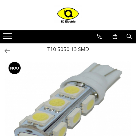
Toate Produsele
Arduino
Senzori Arduino
T10 5050 13 SMD
Surse miniatura pentru
prototipuri
Audio Arduino
NOU
Display Arduino
Module Diverse Arduino
Platforma de Dezvoltare
Adaptoare
Carcase
Conectica Arduino
Drivere de motor