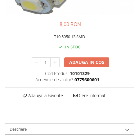
Kit-uri
Kit-uri DIY
8,00 RON
Module cu releu
Module si aparate de masura
T10 5050 13 SMD
Motoare
IN STOC
Raspberry PI
ADAUGA IN COS
Surse de alimentare robotica
Surse de alimentare speciale
Cod Produs:
10101329
Ai nevoie de ajutor?
0775600601
Echipamente de laborator
Echipamente de protectie
Adauga la Favorite
Cere informatii
Unelte de lipit
Echipamente de atelier
Pensete
Truse de scule
Descriere
Aparate de masura si control