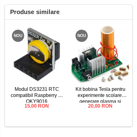
Produse similare
NOU
NOU
Kit bobina Tesla pentru
Modul DS3231 RTC
experimente scolare,
compatibil Raspberry Pi
generare plasma si
OKY9016
20,00 RON
15,00 RON
lumina, asamblare DIY