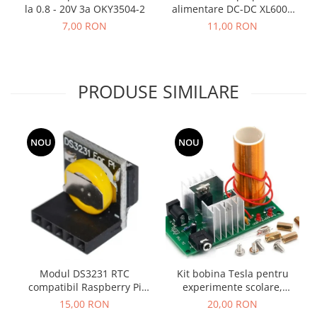
alimentare DC-DC XL6009
la 0.8 - 20V 3a OKY3504-2
OKY3498-2
11,00 RON
7,00 RON
PRODUSE SIMILARE
NOU
NOU
Kit bobina Tesla pentru
Modul DS3231 RTC
experimente scolare,
compatibil Raspberry Pi
generare plasma si lumina,
OKY9016
20,00 RON
15,00 RON
asamblare DIY