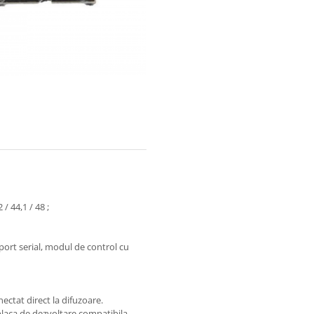
 / 44,1 / 48 ;
 port serial, modul de control cu
ectat direct la difuzoare.
 placa de dezvoltare compatibila