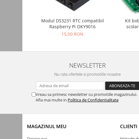
Intrerupatoare WiFi
Accesorii
Kit bo
Modul DS3231 RTC compatibil
Automatizari Draperii
scolar
Raspberry Pi OKY9016
15,00 RON
Camere WiFi
Control Robineti WiFi
Sigurante automate
NEWSLETTER
Conectica
Cabluri de alimentare
Nu rata ofertele si promotiile noastre
Elemente de protectie exterioara
Cabluri USB
Vreau sa primesc newsletter cu promotiile magazinului.
Afla mai multe in
Politica de Confidentialitate
Conectori
Accesorii
Adaptoare
MAGAZINUL MEU
CLIENTI
Amplificatoare de semnal
Cabluri audio
Despre noi
Metode de