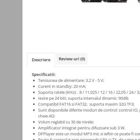
Kit-uri
Kit-uri DIY
Module cu releu
Module si aparate de masura
Motoare
Raspberry PI
Review-uri
(0)
Descriere
Surse de alimentare robotica
Surse de alimentare speciale
Specificatii:
Tensiunea de alimentare: 3.2 V - 5 V;
Echipamente de laborator
Curent in standby: 20 mA;
Echipamente de protectie
Suporta ratele (KHz): . 8 / 11,025 / 12 / 16 / 22,05 / 24 / 32
Iesire pe 24 biti, suporta intervalul dinamic: 90dB;
Unelte de lipit
Compatibil FAT16 si FAT32, suporta maxim 32G TF3;
Echipamente de atelier
Sunt disponibile diferite moduri de control: control IO,
cheie AD;
Pensete
Volum reglabil cu 30 de nivele;
Amplificator integrat pentru difuzoare sub 3 W.
Truse de scule
DFPlayer este un modul MP3 mic si ieftin ce poate fi con
Aparate de masura si control
Poate fi controlat prin intermediul RX si TX de catre o