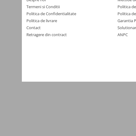
Termeni si Conditii
Politica d
Cabluri cu conectori
Politica de Confidentialitate
Politica d
Cabluri de semnal
Politica de livrare
Garantia 
Contact
Solutionar
Clesti si patenti
Retragere din contract
ANPC
Protectii cabluri
Iluminat
Banda led
Module Led
Panouri led
Becuri
Proiectoare led
Bagheta rigida
Lustre
Accesorii iluminare mobilier
Panouri Display Adresabile