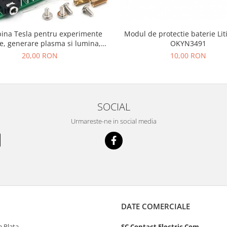
bina Tesla pentru experimente
Modul de protectie baterie Lit
e, generare plasma si lumina,
OKYN3491
asamblare DIY
20,00 RON
10,00 RON
SOCIAL
Urmareste-ne in social media
DATE COMERCIALE
 Plata
SC Contact Electric Com