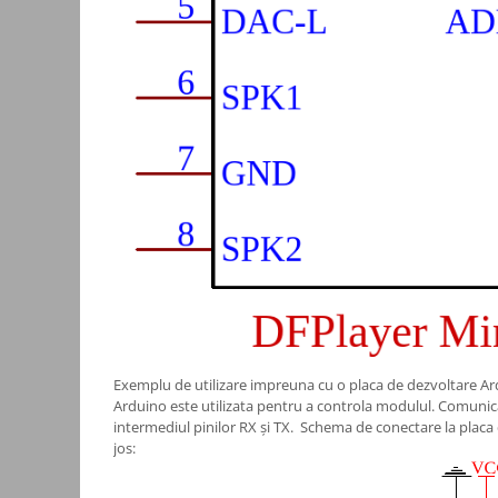
Accesorii auto
Accesorii tableta
Adaptoare casetofon / antene
Audio
Camere/DVR-uri Auto
Crocodili
Incarcatoare auto
Invertoare auto
Proiectoare auto
Testere si diagnoza auto
Unelte Scule Auto
Exemplu de utilizare impreuna cu o placa de dezvoltare Ar
Arduino este utilizata pentru a controla modulul. Comunica
Control acces si automatizari
intermediul pinilor RX și TX. Schema de conectare la placa
Control acces
jos:
Automatizari porti culisante