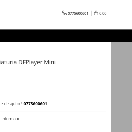
0775600601
0,00
aturia DFPlayer Mini
ie de ajutor?
0775600601
informatii