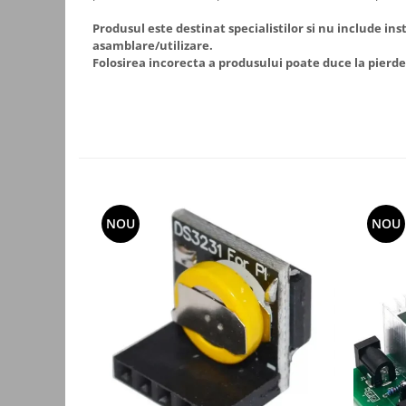
Yale electromagnetice
Produsul este destinat specialistilor si nu include ins
Surse de energie
asamblare/utilizare.
Folosirea incorecta a produsului poate duce la pierde
Surse alimentare
Surse industriale
Surse CCTV
Surse cu backup
Acumulatori
Convertoare DC
NOU
NOU
Incarcatoare acumulatori
Surse ermetice IP67
Surse pentru control acces
Surse TV universale
UPS Surse neintreruptibila
Smart home
Relee WiFi