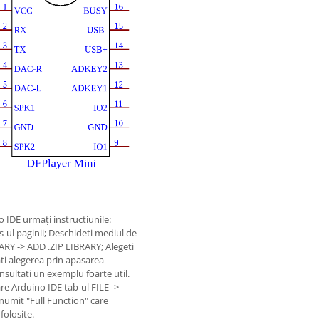
 IDE urmați instructiunile:
-ul paginii; Deschideti mediul de
RY -> ADD .ZIP LIBRARY; Alegeti
ati alegerea prin apasarea
onsultati un exemplu foarte util.
are Arduino IDE tab-ul FILE ->
umit "Full Function" care
folosite.