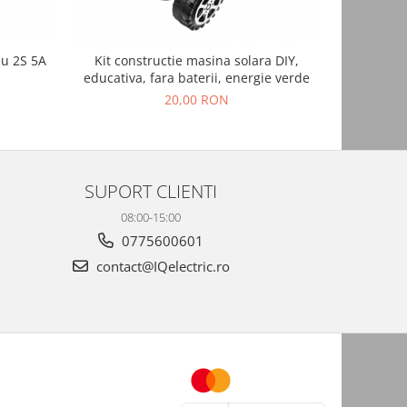
iu 2S 5A
Kit constructie masina solara DIY,
Suport pr
educativa, fara baterii, energie verde
20,00 RON
SUPORT CLIENTI
08:00-15:00
0775600601
contact@IQelectric.ro