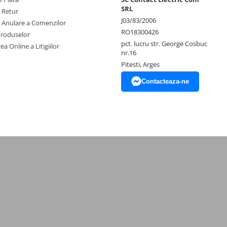
SRL
e Retur
J03/83/2006
e Anulare a Comenzilor
RO18300426
Produselor
pct. lucru str. George Cosbuc
ea Online a Litigiilor
nr.16
Pitesti, Arges
Contacteaza-ne