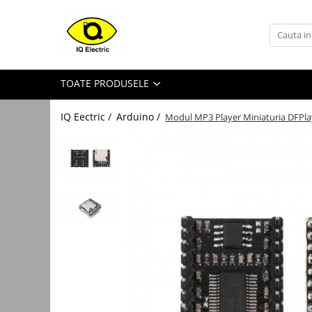
Toate Produsele
Arduino
TOATE PRODUSELE
Senzori Arduino
Surse miniatura pentru
IQ Eectric /
Arduino /
Modul MP3 Player Miniaturia DFPla
prototipuri
Audio Arduino
Display Arduino
Module Diverse Arduino
Platforma de Dezvoltare
Adaptoare
Carcase
Conectica Arduino
Drivere de motor