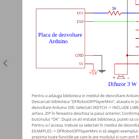
Automatizari porti batante
Automatizari usi garaj
Bariere
Accesorii
Cartele si Tag-uri
Centrale de comanda
Contactoare
Interfoane
Module radio
Module si telecomenzi
automatizari
Pentru a adauga biblioteca in mediul de dezvoltare Arduino
Descarcati biblioteca "DFRobotDFPlayerMini", atasata in jos
Sonerii wireless
dezvoltare Arduino IDE; Selectati SKETCH -> INCLUDE LIBRA
arhiva .ZIP în fereastra deschisa la pasul anterior; Confirm
Tastaturi
butonului "OK". După ce ati instalat biblioteca, puteti sa c
Telecomenzi
Pentru a-l accesa, trebuie sa selectati în mediul de dezvolt
EXAMPLES -> DFRobotDFPlayerMini si să alegeti exemplul n
Videointerfoane
prezinta toate functiile pe care le are modulul si cum pot fi 