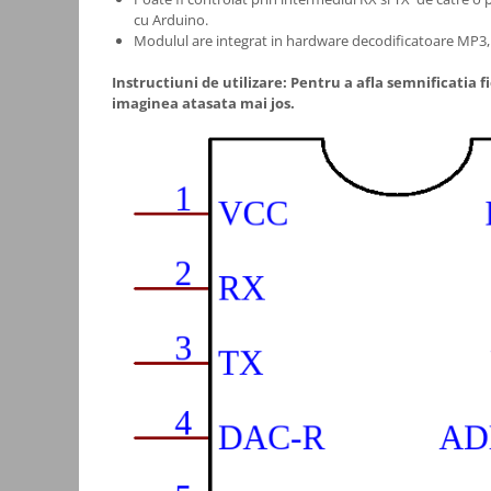
cu Arduino.
Consumabile
Modulul are integrat in hardware decodificatoare MP
Cititoare coduri de bare
Instructiuni de utilizare: Pentru a afla semnificatia f
Accesorii pistoale de lipit
imaginea atasata mai jos.
Aparate termoviziune
Banda Izolatoare
Microscoape
Paste de lipit
Surse de laborator
Suruburi, dibluri si accesorii uz
general
Termometre
Unelte si aparate de masura
Accesorii si electrice auto
Becuri auto, leduri
Suporturi telefoane