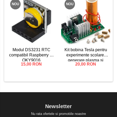
NOU
NOU
Kit bobina Tesla pentru
Modul DS3231 RTC
experimente scolare,
compatibil Raspberry Pi
generare plasma si
OKY9016
20,00 RON
15,00 RON
lumina, asamblare DIY
Newsletter
Nu rata ofertele si promotiile noastre