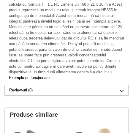
calcula cu formula T= 1.1 RC Dimensiuni: 68 x 21 x 18 mm Acest
produs reprezintă un modul cu releu și circuit integrat NE555 în
configurație de monostabil. Acest lucru înseamnă că circuitul
integrat păstrează nivelul logic al ieșirii până se întămplă altceva.
Modulul este gândit ca atunci când nu primește alimentare de 12V
releul să nu fie cuplat, iar apoi, când este alimentat să cupleze
releul după trecerea delay-ului dat de circuitul RC și sa fie menținut
așa până la scoaterea alimentării. Delay-ul poate fi modificat,
putând fi crescut până la valori de ordinul zecilor de minute. Acest
lucru se poate face prin creșterea valorii condensatorului
electrolitic C1 sau prin creșterea valorii potențiometrului. Circuitul
este util pentru aplicațiile în care aveți nevoie să porniți diferite
dispozitive la un timp după alimentarea generală a circuitului.
Exemplu de funcționare.
Review-uri
(0)
Produse similare