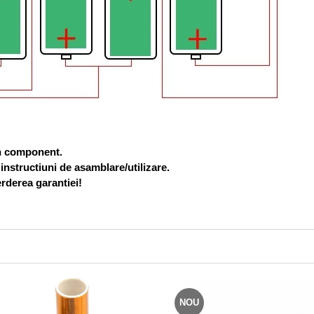
un component.
 instructiuni de asamblare/utilizare.
rderea garantiei!
NOU