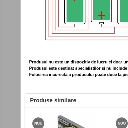
Bariere
Accesorii
Cartele si Tag-uri
Centrale de comanda
Contactoare
Interfoane
Module radio
Produsul nu este un dispozitiv de lucru ci doar 
Produsul este destinat specialistilor si nu include
Module si telecomenzi
Folosirea incorecta a produsului poate duce la pie
automatizari
Sonerii wireless
Tastaturi
Produse similare
Telecomenzi
Videointerfoane
Yale electromagnetice
NOU
NOU