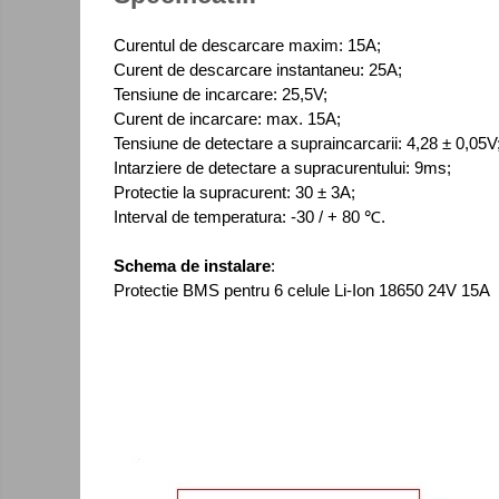
Consumabile
Cititoare coduri de bare
Curentul de descarcare maxim: 15A;
Curent de descarcare instantaneu: 25A;
Accesorii pistoale de lipit
Tensiune de incarcare: 25,5V;
Aparate termoviziune
Curent de incarcare: max. 15A;
Tensiune de detectare a supraincarcarii: 4,28 ± 0,05V
Banda Izolatoare
Intarziere de detectare a supracurentului: 9ms;
Microscoape
Protectie la supracurent: 30 ± 3A;
Interval de temperatura: -30 / + 80 ℃.
Paste de lipit
Surse de laborator
Schema de instalare
:
Suruburi, dibluri si accesorii uz
Protectie BMS pentru 6 celule Li-Ion 18650 24V 15A
general
Termometre
Unelte si aparate de masura
Accesorii si electrice auto
Becuri auto, leduri
Control
acces
Suporturi telefoane
si
Surse