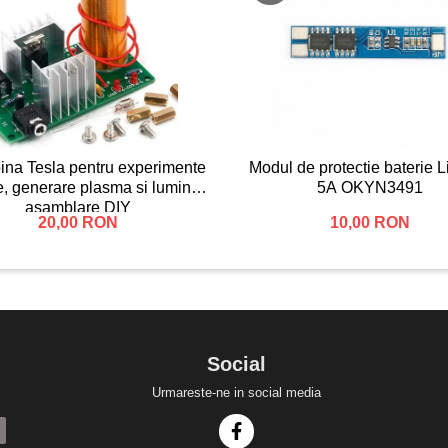
bina Tesla pentru experimente
Modul de protectie baterie L
e, generare plasma si lumina,
5A OKYN3491
asamblare DIY
20,00 RON
10,00 RON
Social
Urmareste-ne in social media