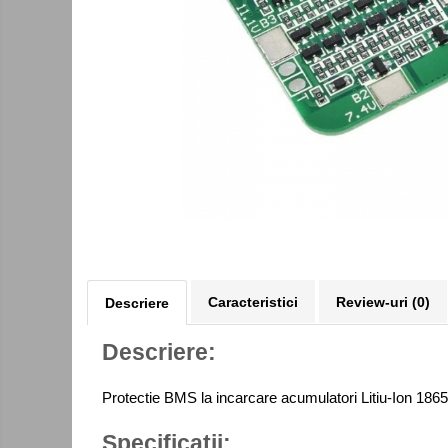
Kit-uri DIY
Module cu releu
Module si aparate de masura
Motoare
Raspberry PI
Surse de alimentare robotica
Surse de alimentare speciale
Echipamente de laborator
Echipamente de protectie
Unelte de lipit
Caracteristici
Review-uri
(0)
Descriere
Echipamente de atelier
Descriere:
Pensete
Truse de scule
Protectie BMS la incarcare acumulatori Litiu-Ion 186
Aparate de masura si control
Specificatii: