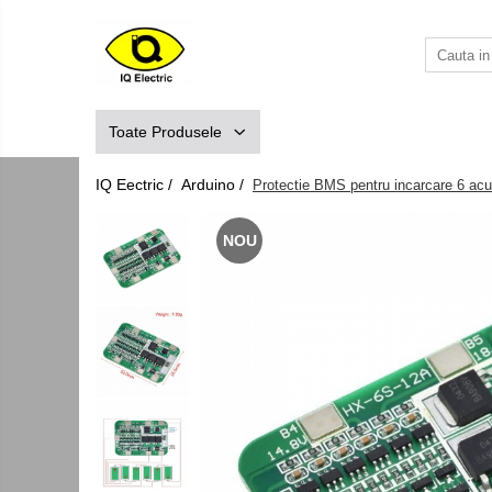
Toate Produsele
Arduino
Toate Produsele
Senzori Arduino
Surse miniatura pentru prototipuri
IQ Eectric /
Arduino /
Protectie BMS pentru incarcare 6 a
Audio Arduino
NOU
Display Arduino
Module Diverse Arduino
Platforma de Dezvoltare
Adaptoare
Carcase
Conectica Arduino
Drivere de motor
Kit-uri