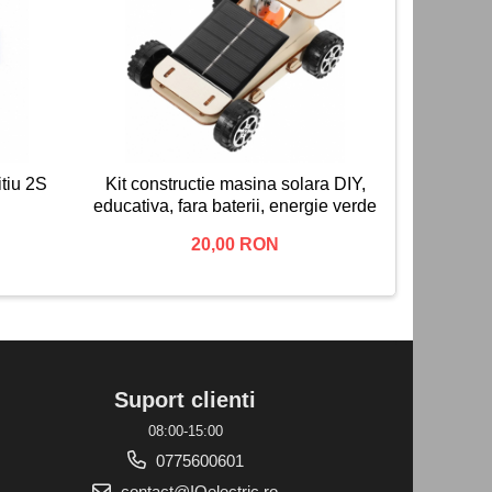
NOU
itiu 2S
Kit constructie masina solara DIY,
Suport
educativa, fara baterii, energie verde
p
20,00 RON
Suport clienti
08:00-15:00
0775600601
contact@IQelectric.ro