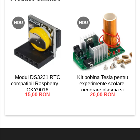
NOU
NOU
Kit bobina Tesla pentru
Modul DS3231 RTC
experimente scolare,
compatibil Raspberry Pi
generare plasma si
OKY9016
20,00 RON
15,00 RON
lumina, asamblare DIY