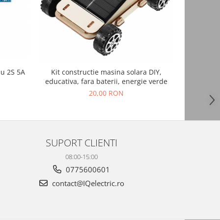
NOU
iu 2S 5A
Kit constructie masina solara DIY,
Suport pr
educativa, fara baterii, energie verde
20,00 RON
SUPORT CLIENTI
08:00-15:00
0775600601
contact@IQelectric.ro