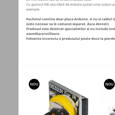
Cu ajutorul IDE-ului oferit de Arduino puteti scrie coduri s
Accesorii auto
exemple.
Accesorii tableta
Pachetul contine doar placa Arduino, si nu si cablul
Adaptoare casetofon / antene
(este necesar sa le comanzi separat, daca doresti)
.
Produsul este destinat specialistilor si nu include ins
Audio
asamblare/utilizare.
Folosirea incorecta a produsului poate duce la pierde
Camere/DVR-uri Auto
Crocodili
Incarcatoare auto
Invertoare auto
Proiectoare auto
Testere si diagnoza auto
NOU
NOU
Unelte Scule Auto
Control acces si automatizari
Control acces
Automatizari porti culisante