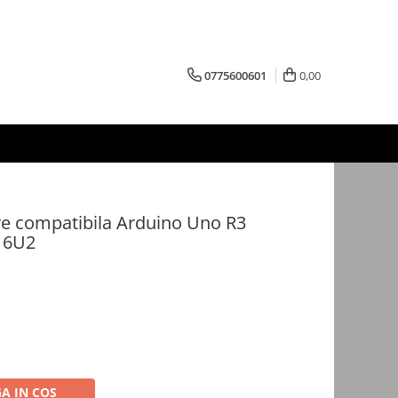
0775600601
0,00
re compatibila Arduino Uno R3
16U2
A IN COS