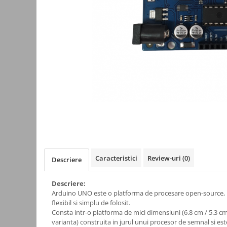
Kit-uri
Kit-uri DIY
Module cu releu
Module si aparate de masura
Motoare
Raspberry PI
Surse de alimentare robotica
Surse de alimentare speciale
Echipamente de laborator
Echipamente de protectie
Caracteristici
Review-uri
(0)
Descriere
Unelte de lipit
Echipamente de atelier
Descriere:
Arduino UNO este o platforma de procesare open-source, 
Pensete
flexibil si simplu de folosit.
Truse de scule
Consta intr-o platforma de mici dimensiuni (6.8 cm / 5.3 cm
varianta) construita in jurul unui procesor de semnal si est
Aparate de masura si control