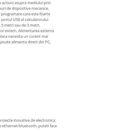
a actiuni asupra mediului prin
puri de dispozitive mecanice.
de programare care este foarte
portul USB al calculatorului
.5 metri sau de 3 metri.
ator extern. Alimentarea externa
 placa necesita un curent mai
 poate alimenta direct din PC,
roiecte inovative de electronica.
de ethernet/bluetooth, puteti face