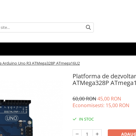
ila Arduino Uno R3 ATMega328P ATmega16U2
Platforma de dezvolta
ATMega328P ATmega
60,00 RON
45,00 RON
Economisesti:
15,00
RON
IN STOC
ADAUG