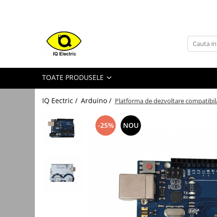
Toate Produsele
Arduino
Senzori Arduino
TOATE PRODUSELE
Surse miniatura pentru
prototipuri
IQ Eectric /
Arduino /
Platforma de dezvoltare compatib
Audio Arduino
Display Arduino
-25%
NOU
Module Diverse Arduino
Platforma de Dezvoltare
Adaptoare
Carcase
Conectica Arduino
Drivere de motor