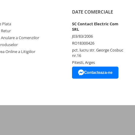
DATE COMERCIALE
 Plata
SC Contact Electric Com
SRL
e Retur
J03/83/2006
e Anulare a Comenzilor
RO18300426
Produselor
pct. lucru str. George Cosbuc
ea Online a Litigiilor
nr.16
Pitesti, Arges
Contacteaza-ne