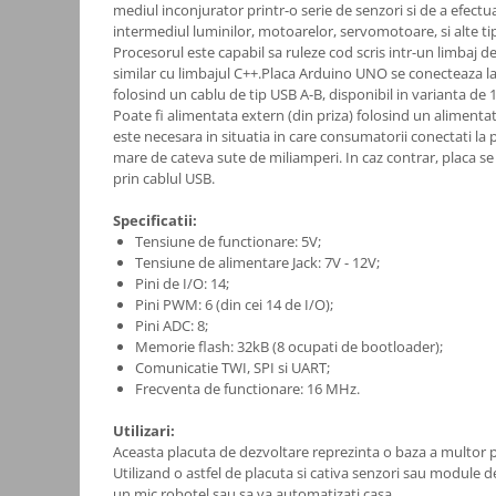
mediul inconjurator printr-o serie de senzori si de a efectu
Consumabile
intermediul luminilor, motoarelor, servomotoare, si alte ti
Procesorul este capabil sa ruleze cod scris intr-un limbaj 
Cititoare coduri de bare
similar cu limbajul C++.Placa Arduino UNO se conecteaza la 
folosind un cablu de tip USB A-B, disponibil in varianta de 1
Accesorii pistoale de lipit
Poate fi alimentata extern (din priza) folosind un aliment
Aparate termoviziune
este necesara in situatia in care consumatorii conectati la
mare de cateva sute de miliamperi. In caz contrar, placa se
Banda Izolatoare
prin cablul USB.
Microscoape
Specificatii:
Paste de lipit
Tensiune de functionare: 5V;
Tensiune de alimentare Jack: 7V - 12V;
Surse de laborator
Pini de I/O: 14;
Suruburi, dibluri si accesorii uz
Pini PWM: 6 (din cei 14 de I/O);
Pini ADC: 8;
general
Memorie flash: 32kB (8 ocupati de bootloader);
Termometre
Comunicatie TWI, SPI si UART;
Frecventa de functionare: 16 MHz.
Unelte si aparate de masura
Accesorii si electrice auto
Utilizari:
Aceasta placuta de dezvoltare reprezinta o baza a multor p
Becuri auto, leduri
Utilizand o astfel de placuta si cativa senzori sau module 
Suporturi telefoane
un mic robotel sau sa va automatizati casa.