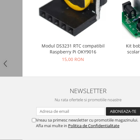
Automatizari porti batante
Automatizari usi garaj
Bariere
Accesorii
Cartele si Tag-uri
Kit bo
Modul DS3231 RTC compatibil
Centrale de comanda
scolar
Raspberry Pi OKY9016
15,00 RON
Contactoare
Interfoane
Module radio
NEWSLETTER
Module si telecomenzi
automatizari
Nu rata ofertele si promotiile noastre
Sonerii wireless
Tastaturi
Vreau sa primesc newsletter cu promotiile magazinului.
Telecomenzi
Afla mai multe in
Politica de Confidentialitate
Videointerfoane