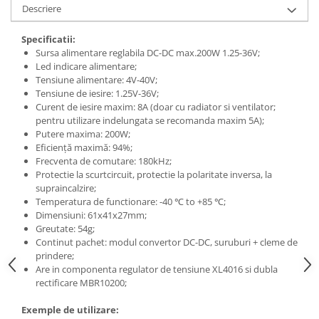
Descriere
Specificatii:
Sursa alimentare reglabila DC-DC max.200W 1.25-36V;
Led indicare alimentare;
Tensiune alimentare: 4V-40V;
Tensiune de iesire: 1.25V-36V;
Curent de iesire maxim: 8A (doar cu radiator si ventilator;
pentru utilizare indelungata se recomanda maxim 5A);
Putere maxima: 200W;
Eficiență maximă: 94%;
Frecventa de comutare: 180kHz;
Protectie la scurtcircuit, protectie la polaritate inversa, la
supraincalzire;
Temperatura de functionare: -40 ℃ to +85 ℃;
Dimensiuni: 61x41x27mm;
Greutate: 54g;
Continut pachet: modul convertor DC-DC, suruburi + cleme de
prindere;
Are in componenta regulator de tensiune XL4016 si dubla
rectificare MBR10200;
Exemple de utilizare: