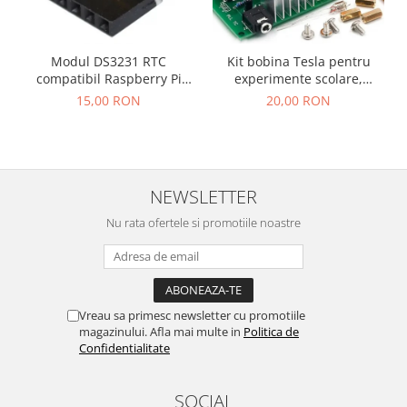
Kit bobina Tesla pentru
Modul DS3231 RTC
experimente scolare,
compatibil Raspberry Pi
generare plasma si lumina,
OKY9016
20,00 RON
15,00 RON
asamblare DIY
NEWSLETTER
Nu rata ofertele si promotiile noastre
Vreau sa primesc newsletter cu promotiile
magazinului. Afla mai multe in
Politica de
Confidentialitate
SOCIAL