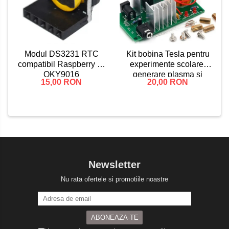
Kit bobina Tesla pentru
Modul DS3231 RTC
experimente scolare,
compatibil Raspberry Pi
generare plasma si
OKY9016
20,00 RON
15,00 RON
lumina, asamblare DIY
Newsletter
Nu rata ofertele si promotiile noastre