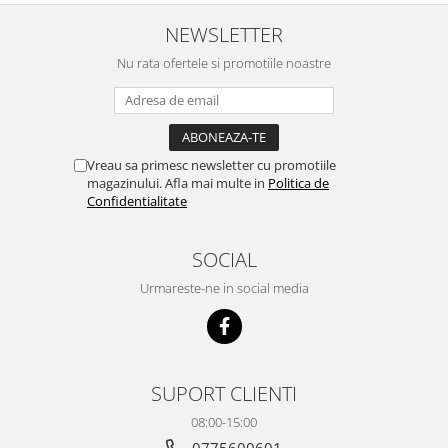
Automatizari porti batante
NEWSLETTER
Automatizari usi garaj
Nu rata ofertele si promotiile noastre
Bariere
Accesorii
Cartele si Tag-uri
Centrale de comanda
Vreau sa primesc newsletter cu promotiile
magazinului. Afla mai multe in
Politica de
Contactoare
Confidentialitate
Interfoane
SOCIAL
Module radio
Module si telecomenzi
Urmareste-ne in social media
automatizari
Sonerii wireless
Tastaturi
SUPORT CLIENTI
Telecomenzi
08:00-15:00
Videointerfoane