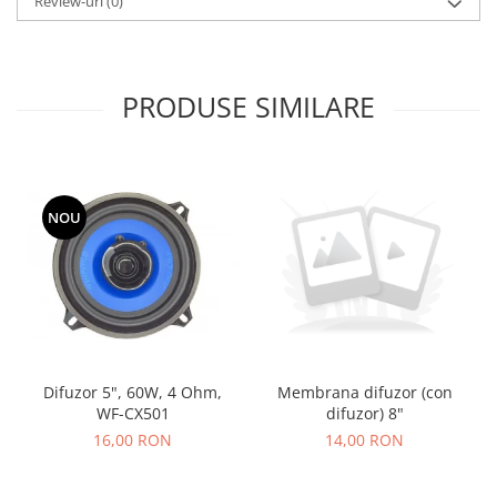
Review-uri
(0)
Accesorii auto
Accesorii tableta
PRODUSE SIMILARE
Adaptoare casetofon / antene
Audio
Camere/DVR-uri Auto
Crocodili
NOU
Incarcatoare auto
Invertoare auto
Proiectoare auto
Testere si diagnoza auto
Unelte Scule Auto
Difuzor 5", 60W, 4 Ohm,
Membrana difuzor (con
Control acces si automatizari
WF-CX501
difuzor) 8"
Control acces
16,00 RON
14,00 RON
Automatizari porti culisante