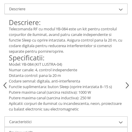
Consumabile
Descriere
Cititoare coduri de bare
Descriere:
Accesorii pistoale de lipit
Telecomanda RF cu modul YB-084 este un kit pentru controlul
corpurilor de iluminat, avand patru canale independente si
Aparate termoviziune
functie Sleep cu oprire intarziata. Asigura control pana la 20 m, cu
Banda Izolatoare
codare digitala pentru reducerea interferentelor si comenzi
separate pentru pornire/oprire.
Microscoape
Specificatii:
Paste de lipit
Model: YB-084 (KIT LUSTRA-04)
Numar canale: 4, control independente
Surse de laborator
Distanta control: pana la 20 m
Suruburi, dibluri si accesorii uz
Codare semnal: digitala, anti-interferenta
Functie suplimentara: buton Sleep (oprire intarziata 8–15 s)
general
Putere maxima canal (sarcina rezistiva): 1000 W
Termometre
Putere maxima canal (sarcina inductiva): 250 W
Aplicatii: corpuri de iluminat cu incandescenta, neon, proiectoare
Unelte si aparate de masura
cu balast electronic sau electromagnetic
Accesorii si electrice auto
Caracteristici
Becuri auto, leduri
Suporturi telefoane