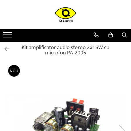
Toate Produsele
Arduino
Senzori Arduino
Kit amplificator audio stereo 2x15W cu
Surse miniatura pentru
microfon PA-2005
prototipuri
Audio Arduino
NOU
Display Arduino
Module Diverse Arduino
Platforma de Dezvoltare
Adaptoare
Carcase
Conectica Arduino
Drivere de motor