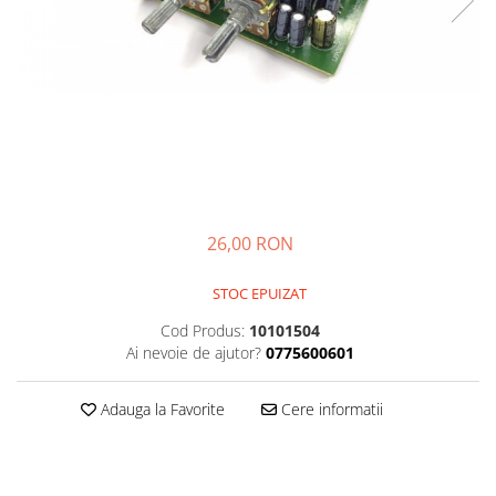
Kit-uri
Kit-uri DIY
Module cu releu
Module si aparate de masura
Motoare
Raspberry PI
Surse de alimentare robotica
26,00 RON
Surse de alimentare speciale
Echipamente de laborator
STOC EPUIZAT
Echipamente de protectie
Cod Produs:
10101504
Ai nevoie de ajutor?
0775600601
Unelte de lipit
Echipamente de atelier
Adauga la Favorite
Cere informatii
Pensete
Truse de scule
Aparate de masura si control