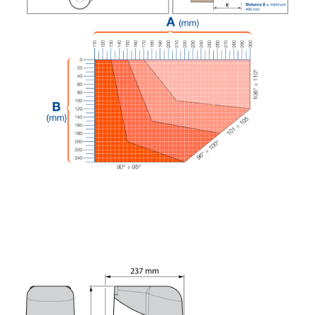
Intrerupatoare WiFi
Accesorii
Automatizari Draperii
Camere WiFi
Control Robineti WiFi
Sigurante automate
Conectica
Cabluri de alimentare
Elemente de protectie exterioara
Cabluri USB
Conectori
Accesorii
Adaptoare
Amplificatoare de semnal
Cabluri audio