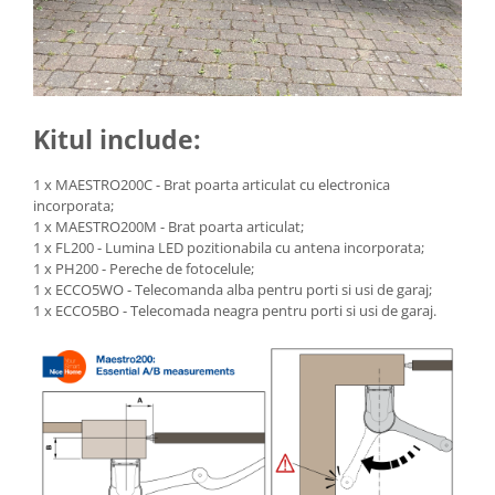
Yale electromagnetice
Surse de energie
Surse alimentare
Surse industriale
Kitul include:
Surse CCTV
Surse cu backup
1 x MAESTRO200C - Brat poarta articulat cu electronica
incorporata;
Acumulatori
1 x MAESTRO200M - Brat poarta articulat;
1 x FL200 - Lumina LED pozitionabila cu antena incorporata;
Convertoare DC
1 x PH200 - Pereche de fotocelule;
Incarcatoare acumulatori
1 x ECCO5WO - Telecomanda alba pentru porti si usi de garaj;
1 x ECCO5BO - Telecomada neagra pentru porti si usi de garaj.
Surse ermetice IP67
Surse pentru control acces
Surse TV universale
UPS Surse neintreruptibila
Smart home
Relee WiFi