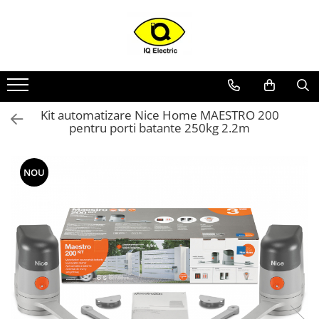
Toate Produsele
Arduino
Senzori Arduino
Kit automatizare Nice Home MAESTRO 200
Surse miniatura pentru
pentru porti batante 250kg 2.2m
prototipuri
Audio Arduino
NOU
Display Arduino
Module Diverse Arduino
Platforma de Dezvoltare
Adaptoare
Carcase
Conectica Arduino
Drivere de motor