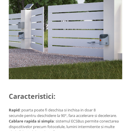
Accesorii auto
Accesorii tableta
Adaptoare casetofon / antene
Audio
Camere/DVR-uri Auto
Crocodili
Incarcatoare auto
Invertoare auto
Proiectoare auto
Testere si diagnoza auto
Caracteristici:
Unelte Scule Auto
Control acces si automatizari
Rapid
: poarta poate fi deschisa si inchisa in doar 8
Control acces
secunde pentru deschidere la 90°, fara accelerare si decelerare.
Cablare rapida si simpla
: sistemul ECSBus permite conectarea
Automatizari porti culisante
dispozitivelor precum fotocelule, lumini intermitente si multe