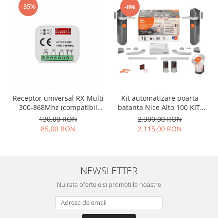
Accesorii banda led
-35%
-8%
Accesorii montaj iluminat
Accesorii Proiectoare LED
Amplificatoare RGB
Controllere
Iluminat interactiv
Iluminat stradal
Kit automatizare poarta
Receptor universal RX-Multi
batanta Nice Alto 100 KIT,
300-868Mhz (compatibil
Lampa de birou
24V, 100Nm, 2 motoare,
Nice, BFT,Torlift, Came, etc)
2.300,00 RON
130,00 RON
telecomanda, fotocelule,
Lampi solare
2.115,00 RON
85,00 RON
lampa semnalizare
Lanterne
Spoturi Led
NEWSLETTER
Telecomenzi lustra
Nu rata ofertele si promotiile noastre
Tuburi LED
Audio
Amplificatoare audio