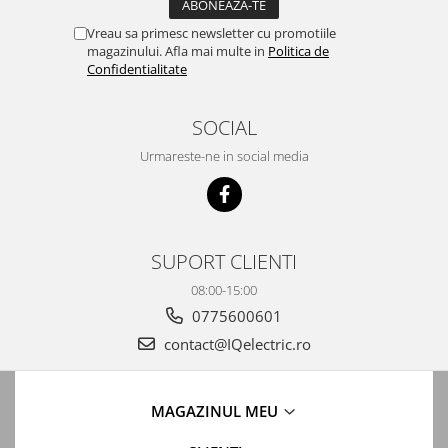
Filtre de boxe
Vreau sa primesc newsletter cu promotiile
magazinului. Afla mai multe in
Politica de
Amplificatoare de linie
Confidentialitate
Boxe si difuzoare
Accesorii
SOCIAL
Boxe bluetooth
Urmareste-ne in social media
Corector de ton
DMX -Lumini scena si controllere
Microfoane
SUPORT CLIENTI
Mixere audio
08:00-15:00
Reportofoane
0775600601
Stative
contact@IQelectric.ro
Supraveghere video
Kit-uri
MAGAZINUL MEU
DVR