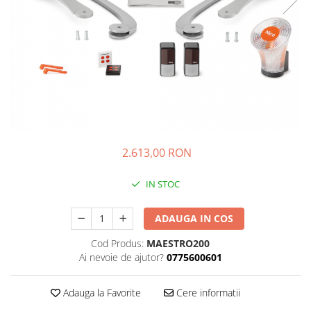
Kit-uri
Kit-uri DIY
Module cu releu
Module si aparate de masura
Motoare
Raspberry PI
Surse de alimentare robotica
2.613,00 RON
Surse de alimentare speciale
Echipamente de laborator
IN STOC
Echipamente de protectie
ADAUGA IN COS
Unelte de lipit
Cod Produs:
MAESTRO200
Echipamente de atelier
Ai nevoie de ajutor?
0775600601
Pensete
Truse de scule
Adauga la Favorite
Cere informatii
Aparate de masura si control