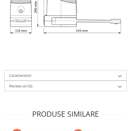
Cabluri cu conectori
Cabluri de semnal
Clesti si patenti
Protectii cabluri
Iluminat
Banda led
Module Led
Panouri led
Caracteristici
Becuri
Review-uri
(0)
Proiectoare led
Bagheta rigida
Lustre
PRODUSE SIMILARE
Accesorii iluminare mobilier
Panouri Display Adresabile