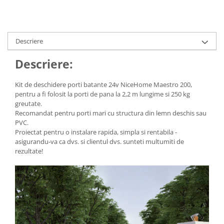
Consumabile
Cititoare coduri de bare
Descriere
Accesorii pistoale de lipit
Aparate termoviziune
Descriere:
Banda Izolatoare
Kit de deschidere porti batante 24v NiceHome Maestro 200,
Microscoape
pentru a fi folosit la porti de pana la 2,2 m lungime si 250 kg
greutate.
Paste de lipit
Recomandat pentru porti mari cu structura din lemn deschis sau
Surse de laborator
PVC.
Proiectat pentru o instalare rapida, simpla si rentabila -
Suruburi, dibluri si accesorii uz
asigurandu-va ca dvs. si clientul dvs. sunteti multumiti de
general
rezultate!
Termometre
Unelte si aparate de masura
Accesorii si electrice auto
Becuri auto, leduri
Suporturi telefoane