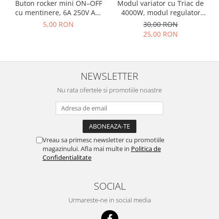
Buton rocker mini ON–OFF
Modul variator cu Triac de
cu mentinere, 6A 250V AC,
4000W, modul regulator
SPST, montaj panou, negru,
tensiune, in carcasa
5,00 RON
30,00 RON
KCD1-101-00-BLACK
metalica OKY3496-2
25,00 RON
NEWSLETTER
Nu rata ofertele si promotiile noastre
Vreau sa primesc newsletter cu promotiile
magazinului. Afla mai multe in
Politica de
Confidentialitate
SOCIAL
Urmareste-ne in social media