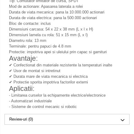
Tip: Comutator limitator de cursa, SPDT
Mod de actionare: Apasarea laterala a rolei
Durata de viata mecanica: pana la 10.000.000 actionari
Durata de viata electrica: pana la 500.000 actionari
Bloc de contacte: inclus
Dimensiuni carcasa: 54 x 22 x 38 mm (L x l x H)
Dimensiuni lamela cu rola: 51 x 15 mm (L x l)
Diametru rola: 13 mm
Terminale: pentru papuci de 4.8 mm
Protectie: impotriva apei si uleiului prin capac si garnituri
Avantaje:
✔ Confectionat din materiale rezistente la temperaturi inalte
✔ Usor de montat si intretinut
✔ Durata mare de viata mecanica si electrica
✔ Protectie sporita impotriva factorilor externi
Aplicatii:
- Limitarea curselor la echipamente electrice/electronice
- Automatizari industriale
- Sisteme de control mecanic si robotic
Review-uri
(0)