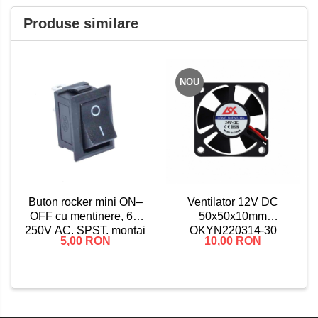
Produse similare
NOU
Ventilator 12V DC
Buton rocker mini ON–
50x50x10mm
OFF cu mentinere, 6A
OKYN220314-30
250V AC, SPST, montaj
10,00 RON
5,00 RON
panou, negru, KCD1-
101-00-BLACK