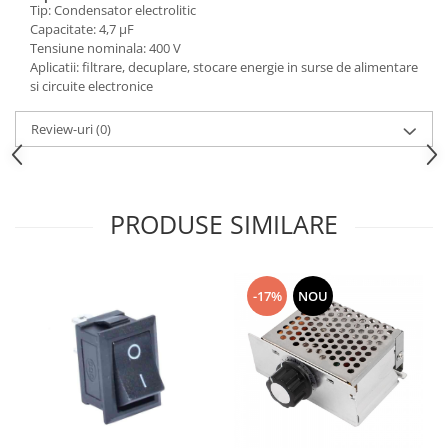
Tip: Condensator electrolitic
Consumabile
Capacitate: 4,7 µF
Tensiune nominala: 400 V
Cititoare coduri de bare
Aplicatii: filtrare, decuplare, stocare energie in surse de alimentare
si circuite electronice
Accesorii pistoale de lipit
Aparate termoviziune
Review-uri
(0)
Banda Izolatoare
Microscoape
Paste de lipit
PRODUSE SIMILARE
Surse de laborator
Suruburi, dibluri si accesorii uz
general
-17%
NOU
Termometre
Unelte si aparate de masura
Accesorii si electrice auto
Becuri auto, leduri
Suporturi telefoane