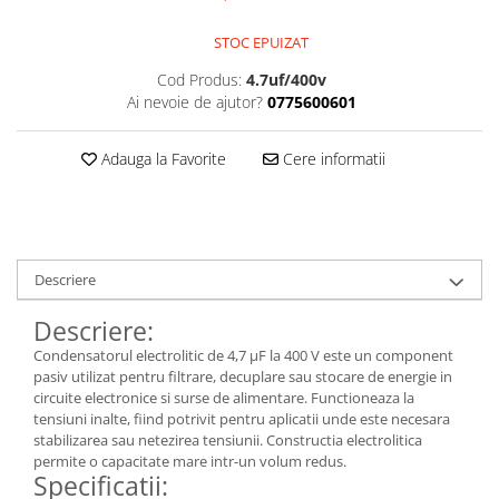
Kit-uri
STOC EPUIZAT
Kit-uri DIY
Cod Produs:
4.7uf/400v
Module cu releu
Ai nevoie de ajutor?
0775600601
Module si aparate de masura
Motoare
Adauga la Favorite
Cere informatii
Raspberry PI
Surse de alimentare robotica
Surse de alimentare speciale
Descriere
Echipamente de laborator
Echipamente de protectie
Descriere:
Condensatorul electrolitic de 4,7 µF la 400 V este un component
Unelte de lipit
pasiv utilizat pentru filtrare, decuplare sau stocare de energie in
Echipamente de atelier
circuite electronice si surse de alimentare. Functioneaza la
tensiuni inalte, fiind potrivit pentru aplicatii unde este necesara
Pensete
stabilizarea sau netezirea tensiunii. Constructia electrolitica
Truse de scule
permite o capacitate mare intr-un volum redus.
Specificatii:
Aparate de masura si control