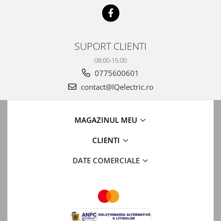
Automatizari porti batante
Automatizari usi garaj
Bariere
SUPORT CLIENTI
Accesorii
08:00-15:00
Cartele si Tag-uri
0775600601
Centrale de comanda
contact@IQelectric.ro
Contactoare
Interfoane
MAGAZINUL MEU
Module radio
CLIENTI
Module si telecomenzi
automatizari
DATE COMERCIALE
Sonerii wireless
Tastaturi
Telecomenzi
Videointerfoane