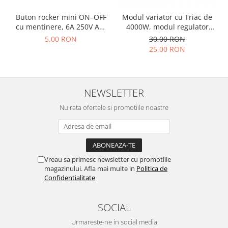
Accesorii auto
Buton rocker mini ON–OFF
Modul variator cu Triac de
cu mentinere, 6A 250V AC,
4000W, modul regulator
Accesorii tableta
SPST, montaj panou, negru,
tensiune, in carcasa
5,00 RON
30,00 RON
Adaptoare casetofon / antene
KCD1-101-00-BLACK
metalica OKY3496-2
25,00 RON
Audio
Camere/DVR-uri Auto
NEWSLETTER
Crocodili
Nu rata ofertele si promotiile noastre
Incarcatoare auto
Invertoare auto
Proiectoare auto
Testere si diagnoza auto
Vreau sa primesc newsletter cu promotiile
magazinului. Afla mai multe in
Politica de
Unelte Scule Auto
Confidentialitate
Control acces si automatizari
Control acces
SOCIAL
Automatizari porti culisante
Urmareste-ne in social media