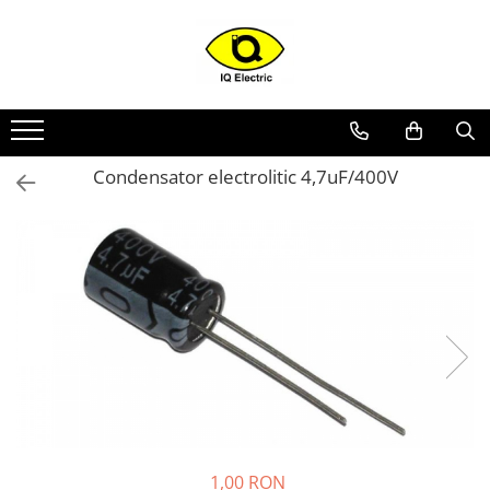
Toate Produsele
Arduino
Senzori Arduino
Condensator electrolitic 4,7uF/400V
Surse miniatura pentru
prototipuri
Audio Arduino
Display Arduino
Module Diverse Arduino
Platforma de Dezvoltare
Adaptoare
Carcase
Conectica Arduino
Drivere de motor
1,00 RON