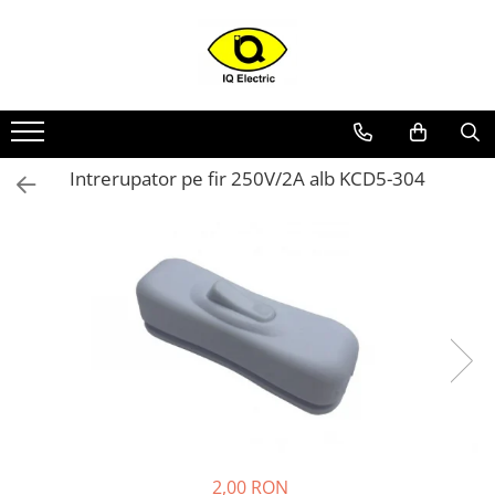
Toate Produsele
Arduino
Senzori Arduino
Intrerupator pe fir 250V/2A alb KCD5-304
Surse miniatura pentru
prototipuri
Audio Arduino
Display Arduino
Module Diverse Arduino
Platforma de Dezvoltare
Adaptoare
Carcase
Conectica Arduino
Drivere de motor
2,00 RON