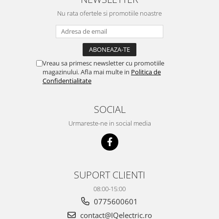
Nu rata ofertele si promotiile noastre
Accesorii auto
Accesorii tableta
Adaptoare casetofon / antene
Audio
Vreau sa primesc newsletter cu promotiile
magazinului. Afla mai multe in
Politica de
Camere/DVR-uri Auto
Confidentialitate
Crocodili
Incarcatoare auto
SOCIAL
Invertoare auto
Urmareste-ne in social media
Proiectoare auto
Testere si diagnoza auto
Unelte Scule Auto
SUPORT CLIENTI
Control acces si automatizari
08:00-15:00
Control acces
0775600601
Automatizari porti culisante
contact@IQelectric.ro