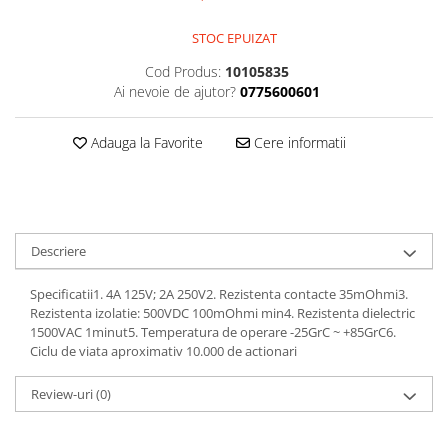
Kit-uri
STOC EPUIZAT
Kit-uri DIY
Cod Produs:
10105835
Module cu releu
Ai nevoie de ajutor?
0775600601
Module si aparate de masura
Motoare
Adauga la Favorite
Cere informatii
Raspberry PI
Surse de alimentare robotica
Surse de alimentare speciale
Descriere
Echipamente de laborator
Echipamente de protectie
Specificatii1. 4A 125V; 2A 250V2. Rezistenta contacte 35mOhmi3.
Rezistenta izolatie: 500VDC 100mOhmi min4. Rezistenta dielectric
Unelte de lipit
1500VAC 1minut5. Temperatura de operare -25GrC ~ +85GrC6.
Echipamente de atelier
Ciclu de viata aproximativ 10.000 de actionari
Pensete
Review-uri
(0)
Truse de scule
Aparate de masura si control