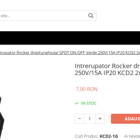
rerupator Rocker dreptunghiular SPDT ON-OFF Verde 250V/15A IP20 KCD2 2x
Intrerupator Rocker d
250V/15A IP20 KCD2 2x
7,00 RON
IN STOC
ADAUG
Cod Produs:
KCD2-1G
Ai nevoi