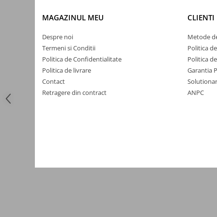
Automatizari porti batante
MAGAZINUL MEU
CLIENTI
Automatizari usi garaj
Bariere
Despre noi
Metode de
Termeni si Conditii
Politica d
Accesorii
Politica de Confidentialitate
Politica d
Cartele si Tag-uri
Politica de livrare
Garantia 
Centrale de comanda
Contact
Solutionar
Retragere din contract
ANPC
Contactoare
Interfoane
Module radio
Module si telecomenzi
automatizari
Sonerii wireless
Tastaturi
Telecomenzi
Videointerfoane