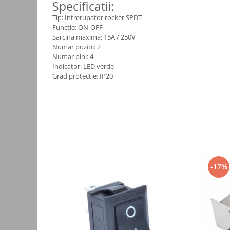
Specificatii:
Consumabile
Tip: Intrerupator rocker SPDT
Functie: ON-OFF
Cititoare coduri de bare
Sarcina maxima: 15A / 250V
Accesorii pistoale de lipit
Numar pozitii: 2
Numar pini: 4
Aparate termoviziune
Indicator: LED verde
Grad protectie: IP20
Banda Izolatoare
Microscoape
Paste de lipit
Surse de laborator
Suruburi, dibluri si accesorii uz
general
-17%
Termometre
Unelte si aparate de masura
Accesorii si electrice auto
Becuri auto, leduri
Suporturi telefoane