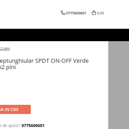
0775600601
0,00
2 pini
reptunghiular SPDT ON-OFF Verde
2 pini
A IN COS
e de ajutor?
0775600601