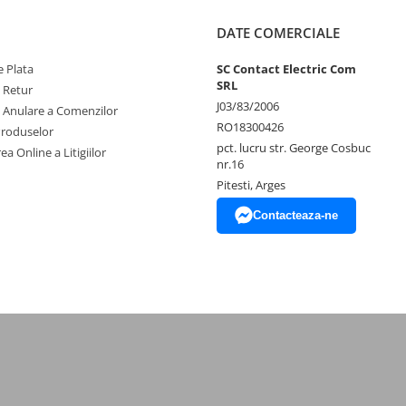
DATE COMERCIALE
 Plata
SC Contact Electric Com
SRL
e Retur
J03/83/2006
e Anulare a Comenzilor
RO18300426
Produselor
pct. lucru str. George Cosbuc
ea Online a Litigiilor
nr.16
Pitesti, Arges
Contacteaza-ne