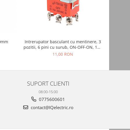
NOU
10mm
Intrerupator basculant cu mentinere, 3
Punte red
pozitii, 6 pini cu surub, ON-OFF-ON, 15A
250V, DPDT, FL5-1322S
11,00 RON
SUPORT CLIENTI
08:00-15:00
0775600601
contact@IQelectric.ro