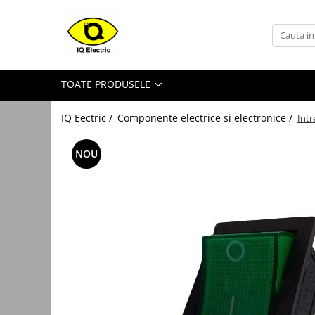
Toate Produsele
Arduino
TOATE PRODUSELE
Senzori Arduino
Surse miniatura pentru
IQ Eectric /
Componente electrice si electronice /
Int
prototipuri
Audio Arduino
NOU
Display Arduino
Module Diverse Arduino
Platforma de Dezvoltare
Adaptoare
Carcase
Conectica Arduino
Drivere de motor