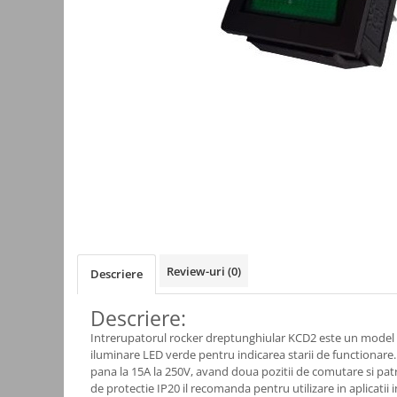
Kit-uri
Kit-uri DIY
Module cu releu
Module si aparate de masura
Motoare
Raspberry PI
Surse de alimentare robotica
Surse de alimentare speciale
Echipamente de laborator
Echipamente de protectie
Review-uri
(0)
Descriere
Unelte de lipit
Echipamente de atelier
Descriere:
Intrerupatorul rocker dreptunghiular KCD2 este un mode
Pensete
iluminare LED verde pentru indicarea starii de functionare.
Truse de scule
pana la 15A la 250V, avand doua pozitii de comutare si pat
de protectie IP20 il recomanda pentru utilizare in aplicatii i
Aparate de masura si control