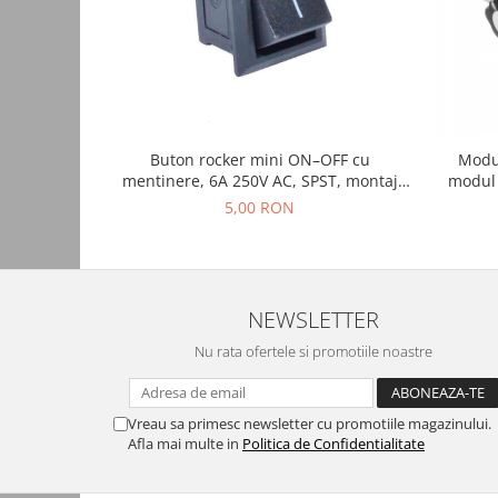
Accesorii auto
Accesorii tableta
Adaptoare casetofon / antene
Audio
Buton rocker mini ON–OFF cu
Modul
Camere/DVR-uri Auto
mentinere, 6A 250V AC, SPST, montaj
modul 
panou, negru, KCD1-101-00-BLACK
Crocodili
5,00 RON
Incarcatoare auto
Invertoare auto
Proiectoare auto
NEWSLETTER
Testere si diagnoza auto
Nu rata ofertele si promotiile noastre
Unelte Scule Auto
Control acces si automatizari
Vreau sa primesc newsletter cu promotiile magazinului.
Control acces
Afla mai multe in
Politica de Confidentialitate
Automatizari porti culisante