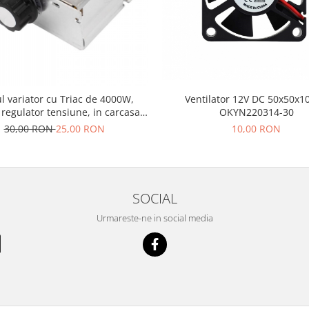
 variator cu Triac de 4000W,
Ventilator 12V DC 50x50x
regulator tensiune, in carcasa
OKYN220314-30
metalica OKY3496-2
30,00 RON
25,00 RON
10,00 RON
SOCIAL
Urmareste-ne in social media