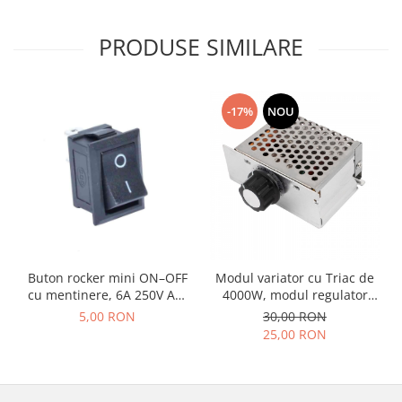
PRODUSE SIMILARE
-17%
NOU
Buton rocker mini ON–OFF
Modul variator cu Triac de
cu mentinere, 6A 250V AC,
4000W, modul regulator
SPST, montaj panou, negru,
tensiune, in carcasa
5,00 RON
30,00 RON
KCD1-101-00-BLACK
metalica OKY3496-2
25,00 RON