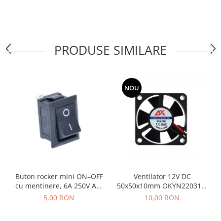
PRODUSE SIMILARE
NOU
Ventilator 12V DC
Buton rocker mini ON–OFF
50x50x10mm OKYN220314-
cu mentinere, 6A 250V AC,
30
SPST, montaj panou, negru,
10,00 RON
5,00 RON
KCD1-101-00-BLACK