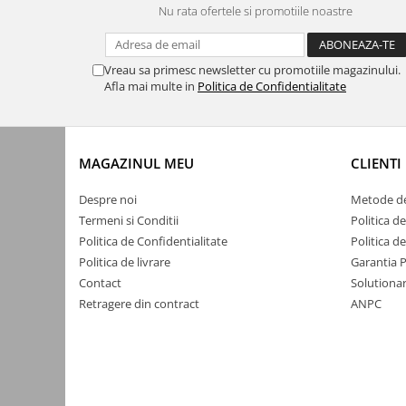
Nu rata ofertele si promotiile noastre
Accesorii auto
Accesorii tableta
Vreau sa primesc newsletter cu promotiile magazinului.
Adaptoare casetofon / antene
Afla mai multe in
Politica de Confidentialitate
Audio
Camere/DVR-uri Auto
MAGAZINUL MEU
CLIENTI
Crocodili
Incarcatoare auto
Despre noi
Metode de
Termeni si Conditii
Politica d
Invertoare auto
Politica de Confidentialitate
Politica d
Proiectoare auto
Politica de livrare
Garantia 
Testere si diagnoza auto
Contact
Solutionar
Retragere din contract
ANPC
Unelte Scule Auto
Control acces si automatizari
Control acces
Automatizari porti culisante