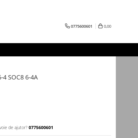
0775600601
0,00
6-4 SOC8 6-4A
voie de ajutor?
0775600601