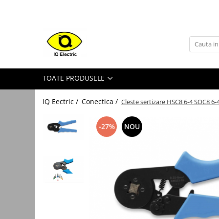
Toate Produsele
Arduino
Senzori Arduino
TOATE PRODUSELE
Surse miniatura pentru
prototipuri
IQ Eectric /
Conectica /
Cleste sertizare HSC8 6-4 SOC8 6-
Audio Arduino
Display Arduino
-27%
NOU
Module Diverse Arduino
Platforma de Dezvoltare
Adaptoare
Carcase
Conectica Arduino
Drivere de motor