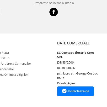
Urmareste-ne in social media
DATE COMERCIALE
 Plata
SC Contact Electric Com
SRL
e Retur
J03/83/2006
e Anulare a Comenzilor
RO18300426
Produselor
pct. lucru str. George Cosbuc
ea Online a Litigiilor
nr.16
Pitesti, Arges
Contacteaza-ne