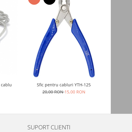
NOU
Mufa alim
 cablu
Sfic pentru cabluri YTH-125
20,00 RON
15,00 RON
SUPORT CLIENTI