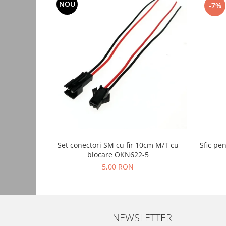
NOU
-7%
Consumabile
Cititoare coduri de bare
Accesorii pistoale de lipit
Aparate termoviziune
Banda Izolatoare
Microscoape
Paste de lipit
Surse de laborator
Suruburi, dibluri si accesorii uz
Set conectori SM cu fir 10cm M/T cu
Sfic pen
general
blocare OKN622-5
Termometre
5,00 RON
Unelte si aparate de masura
Accesorii si electrice auto
Becuri auto, leduri
NEWSLETTER
Suporturi telefoane