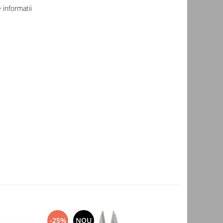
informatii
-25%
NOU