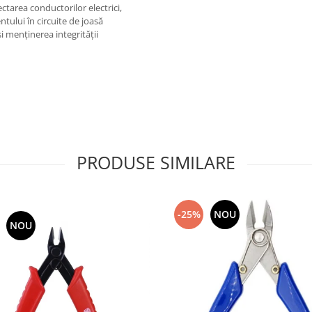
tarea conductorilor electrici,
ntului în circuite de joasă
i menținerea integrității
PRODUSE SIMILARE
-25%
NOU
NOU