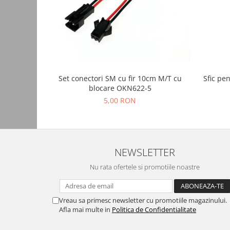
Accesorii auto
Accesorii tableta
Adaptoare casetofon / antene
Audio
Set conectori SM cu fir 10cm M/T cu
Sfic pen
Camere/DVR-uri Auto
blocare OKN622-5
Crocodili
5,00 RON
Incarcatoare auto
Invertoare auto
Proiectoare auto
NEWSLETTER
Testere si diagnoza auto
Nu rata ofertele si promotiile noastre
Unelte Scule Auto
Control acces si automatizari
Vreau sa primesc newsletter cu promotiile magazinului.
Control acces
Afla mai multe in
Politica de Confidentialitate
Automatizari porti culisante