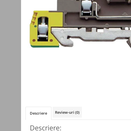
Kit-uri
Kit-uri DIY
Module cu releu
Module si aparate de masura
Motoare
Raspberry PI
Surse de alimentare robotica
Surse de alimentare speciale
Echipamente de laborator
Echipamente de protectie
Unelte de lipit
Echipamente de atelier
Pensete
Review-uri
(0)
Descriere
Truse de scule
Descriere:
Aparate de masura si control