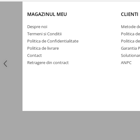
Automatizari porti batante
Automatizari usi garaj
MAGAZINUL MEU
CLIENTI
Bariere
Despre noi
Metode de
Accesorii
Termeni si Conditii
Politica d
Politica de Confidentialitate
Politica d
Cartele si Tag-uri
Politica de livrare
Garantia 
Centrale de comanda
Contact
Solutionar
Contactoare
Retragere din contract
ANPC
Interfoane
Module radio
Module si telecomenzi
automatizari
Sonerii wireless
Tastaturi
Telecomenzi
Videointerfoane