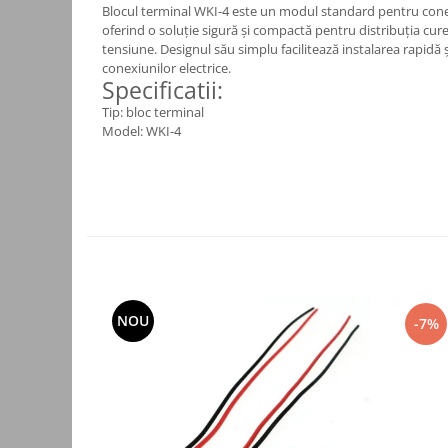
Blocul terminal WKI-4 este un modul standard pentru conec
Consumabile
oferind o soluție sigură și compactă pentru distribuția cure
tensiune. Designul său simplu facilitează instalarea rapidă ș
Cititoare coduri de bare
conexiunilor electrice.
Specificatii:
Accesorii pistoale de lipit
Tip: bloc terminal
Aparate termoviziune
Model: WKI-4
Banda Izolatoare
Microscoape
Paste de lipit
Surse de laborator
Suruburi, dibluri si accesorii uz
general
NOU
-7%
Termometre
Unelte si aparate de masura
Accesorii si electrice auto
Becuri auto, leduri
Suporturi telefoane