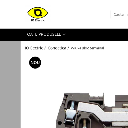
Toate Produsele
Arduino
TOATE PRODUSELE
Senzori Arduino
Surse miniatura pentru
IQ Eectric /
Conectica /
WKI-4 Bloc terminal
prototipuri
Audio Arduino
NOU
Display Arduino
Module Diverse Arduino
Platforma de Dezvoltare
Adaptoare
Carcase
Conectica Arduino
Drivere de motor