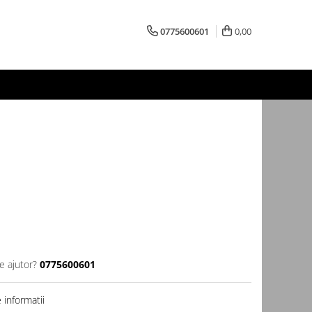
0775600601
0,00
e ajutor?
0775600601
informatii