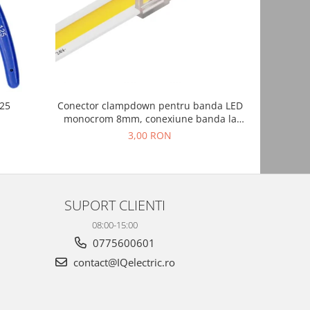
NOU
Conector clampdown pentru banda LED
Mufa alim
125
monocrom 8mm, conexiune banda la
fire, transparent
3,00 RON
SUPORT CLIENTI
08:00-15:00
0775600601
contact@IQelectric.ro