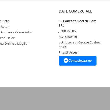
DATE COMERCIALE
 Plata
SC Contact Electric Com
SRL
e Retur
J03/83/2006
e Anulare a Comenzilor
RO18300426
Produselor
pct. lucru str. George Cosbuc
ea Online a Litigiilor
nr.16
Pitesti, Arges
Contacteaza-ne