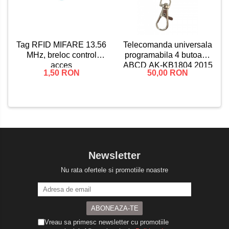
Tag RFID MIFARE 13.56
Telecomanda universala
MHz, breloc control
programabila 4 butoane
acces
ABCD AK-KB1804 2015
1,50 RON
50,00 RON
433MHz
Newsletter
Nu rata ofertele si promotiile noastre
Vreau sa primesc newsletter cu promotiile