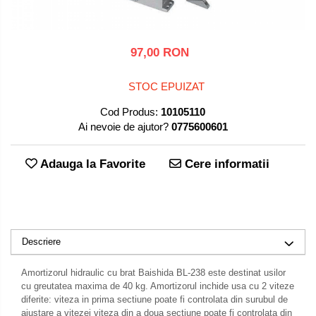
circuit
Clesti si patenti
Chipset de schimb
Kit-uri
Banda Izolatoare
Proiectoare auto
Module radio
UPS Surse neintreruptibila
Accesorii montaj iluminat
Reportofoane
Plutitori
Limitatoare de cursa
Protectii cabluri
Kit-uri DIY
Microscoape
Testere si diagnoza auto
Module si telecomenzi
Accesorii Proiectoare LED
Stative
Smartwatch
97,00 RON
automatizari
Microintrerupatoare
Module cu releu
Paste de lipit
Unelte Scule Auto
Amplificatoare RGB
Suport telefon
Sonerii wireless
STOC EPUIZAT
Punti redresoare
Module si aparate de masura
Surse de laborator
Controllere
suporti video proiector
Tastaturi
Cod Produs:
10105110
Relee
Motoare
Suruburi, dibluri si accesorii uz
Iluminat interactiv
Termometre Hidrometre Barometre
Ai nevoie de ajutor?
0775600601
general
Telecomenzi
Tranzistoare
Raspberry PI
Iluminat stradal
transmitatoare radio
Adauga la Favorite
Cere informatii
Termometre
Videointerfoane
Ventilatoare
Surse de alimentare robotica
Lampa de birou
Ventilatoare si racitoare aer
Unelte si aparate de masura
Yale electromagnetice
Surse de alimentare speciale
Lampi solare
Lanterne
Descriere
Spoturi Led
Amortizorul hidraulic cu brat Baishida BL-238 este destinat usilor
Telecomenzi lustra
cu greutatea maxima de 40 kg. Amortizorul inchide usa cu 2 viteze
diferite: viteza in prima sectiune poate fi controlata din surubul de
Tuburi LED
ajustare a vitezei viteza din a doua sectiune poate fi controlata din