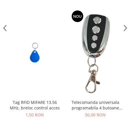
NOU
Tag RFID MIFARE 13.56
Telecomanda universala
MHz, breloc control acces
programabila 4 butoane
ABCD AK-KB1804 2015
1,50 RON
50,00 RON
433MHz