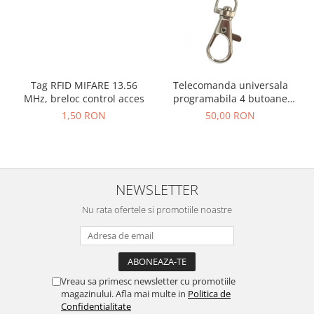
Tag RFID MIFARE 13.56
Telecomanda universala
MHz, breloc control acces
programabila 4 butoane
ABCD AK-KB1804 2015
1,50 RON
50,00 RON
433MHz
NEWSLETTER
Nu rata ofertele si promotiile noastre
Vreau sa primesc newsletter cu promotiile
magazinului. Afla mai multe in
Politica de
Confidentialitate