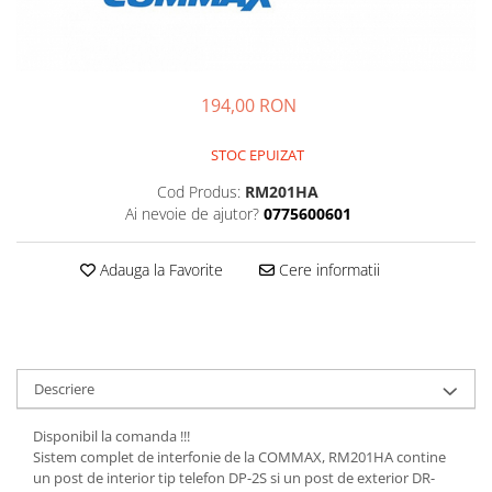
Kit-uri DIY
automatizari
Smartwatch
Microintrerupatoare
Paste de lipit
Unelte Scule Auto
Amplificatoare RGB
Module cu releu
Sonerii wireless
Suport telefon
Punti redresoare
Surse de laborator
Controllere
Module si aparate de masura
Tastaturi
suporti video proiector
Relee
Suruburi, dibluri si accesorii uz
Iluminat interactiv
194,00 RON
Motoare
general
Telecomenzi
Termometre Hidrometre
Tranzistoare
Iluminat stradal
Barometre
Raspberry PI
Termometre
Videointerfoane
STOC EPUIZAT
Ventilatoare
Lampa de birou
transmitatoare radio
Surse de alimentare robotica
Unelte si aparate de masura
Yale electromagnetice
Cod Produs:
RM201HA
Lampi solare
Ventilatoare si racitoare aer
Ai nevoie de ajutor?
0775600601
Surse de alimentare speciale
Lanterne
Spoturi Led
Adauga la Favorite
Cere informatii
Telecomenzi lustra
Tuburi LED
Descriere
Disponibil la comanda !!!
Sistem complet de interfonie de la COMMAX, RM201HA contine
un post de interior tip telefon DP-2S si un post de exterior DR-