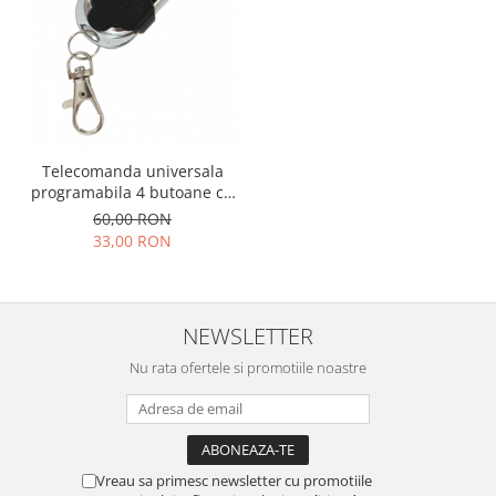
Telecomanda universala
programabila 4 butoane cu
capac ABCD AK-KB078A
60,00 RON
433MHz
33,00 RON
NEWSLETTER
Nu rata ofertele si promotiile noastre
Vreau sa primesc newsletter cu promotiile