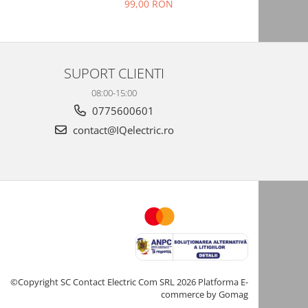
Compatibil Tuya, Alexa, Google Assistant
w
99,00 RON
SUPORT CLIENTI
08:00-15:00
0775600601
contact@IQelectric.ro
©Copyright SC Contact Electric Com SRL 2026
Platforma E-
commerce by Gomag