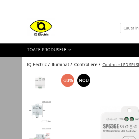
Toate Produsele
Arduino
Senzori Arduino
TOATE PRODUSELE
Surse miniatura pentru
prototipuri
IQ Eectric /
Iluminat /
Controllere /
Controler LED SPI S
Audio Arduino
Display Arduino
-33%
NOU
Module Diverse Arduino
Platforma de Dezvoltare
Adaptoare
Carcase
Conectica Arduino
Drivere de motor