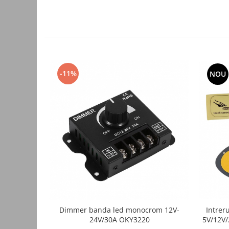
Accesorii auto
Accesorii tableta
Adaptoare casetofon / antene
Audio
-11%
NOU
Camere/DVR-uri Auto
Crocodili
Incarcatoare auto
Invertoare auto
Proiectoare auto
Testere si diagnoza auto
Unelte Scule Auto
Control acces si automatizari
Control acces
Dimmer banda led monocrom 12V-
Intrer
Automatizari porti culisante
24V/30A OKY3220
5V/12V/