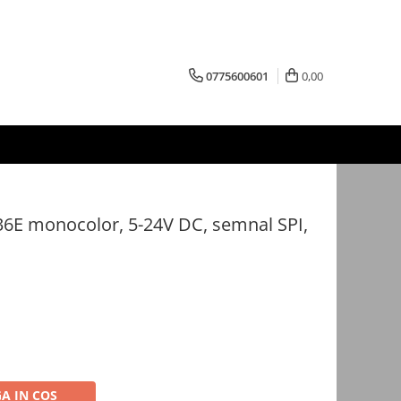
0775600601
0,00
36E monocolor, 5-24V DC, semnal SPI,
A IN COS