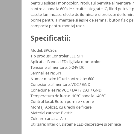
pentru aplicatii monocolor. Produsul permite alimentare in
Consumabile
controla pana la 600 de circuite integrate IC, fiind potrivit 
casete luminoase, efecte de iluminare si proiecte de ilumin
Cititoare coduri de bare
borne pentru alimentare si iesire de semnal, buton fizic p
compacta pentru montaj usor.
Accesorii pistoale de lipit
Aparate termoviziune
Specificatii:
Banda Izolatoare
Model: SP636E
Microscoape
Tip produs: Controler LED SPI
Aplicatie: Banda LED digitala monocolor
Paste de lipit
Tensiune alimentare: 5-24V DC
Surse de laborator
Semnal iesire: SPI
Numar maxim IC-uri controlate: 600
Suruburi, dibluri si accesorii uz
Conexiune alimentare: VCC / GND
general
Conexiune iesire: VCC / DAT / DAT / GND
Temperatura de lucru: -10°C pana la +40°C
Termometre
Control local: Buton pornire / oprire
Unelte si aparate de masura
Montaj: Aplicat, cu urechi de fixare
Material carcasa: Plastic
Accesorii si electrice auto
Culoare carcasa: Alb
Becuri auto, leduri
Utilizare: Interior, sisteme LED decorative si tehnice
Suporturi telefoane