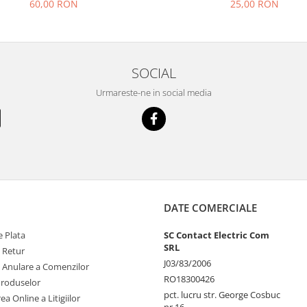
DC5.5-2.1 M/T
60,00 RON
25,00 RON
SOCIAL
Urmareste-ne in social media
DATE COMERCIALE
 Plata
SC Contact Electric Com
SRL
e Retur
J03/83/2006
e Anulare a Comenzilor
RO18300426
Produselor
pct. lucru str. George Cosbuc
ea Online a Litigiilor