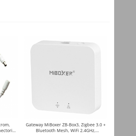
crom,
Gateway MiBoxer ZB-Box3, Zigbee 3.0 +
Telecoman
ectori
Bluetooth Mesh, WiFi 2.4GHz,
2.4Gh