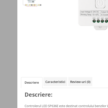
Kit-uri
Kit-uri DIY
Module cu releu
Module si aparate de masura
Motoare
Raspberry PI
Surse de alimentare robotica
Surse de alimentare speciale
Echipamente de laborator
Echipamente de protectie
Unelte de lipit
Caracteristici
Review-uri
(0)
Descriere
Echipamente de atelier
Pensete
Descriere:
Truse de scule
Controlerul LED SP636E este destinat controlului benzilor 
Aparate de masura si control