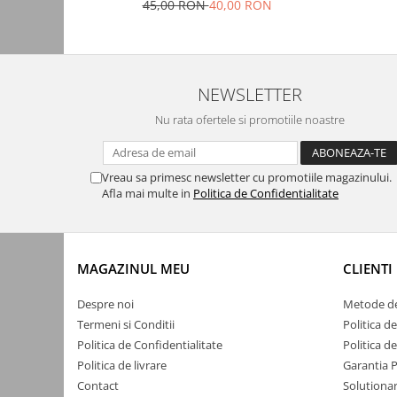
45,00 RON
40,00 RON
Automatizari porti batante
Automatizari usi garaj
Bariere
NEWSLETTER
Accesorii
Cartele si Tag-uri
Nu rata ofertele si promotiile noastre
Centrale de comanda
Contactoare
Vreau sa primesc newsletter cu promotiile magazinului.
Afla mai multe in
Politica de Confidentialitate
Interfoane
Module radio
Module si telecomenzi
MAGAZINUL MEU
CLIENTI
automatizari
Sonerii wireless
Despre noi
Metode de
Termeni si Conditii
Politica d
Tastaturi
Politica de Confidentialitate
Politica d
Telecomenzi
Politica de livrare
Garantia 
Videointerfoane
Contact
Solutionar