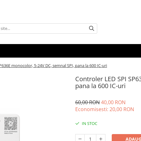
P636E monocolor, 5-24V DC, semnal SPI, pana la 600 IC-uri
Controler LED SPI SP6
pana la 600 IC-uri
60,00 RON
40,00 RON
Economisesti:
20,00
RON
IN STOC
ADAUG