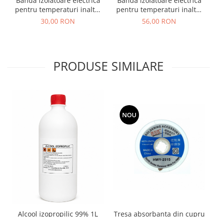
Banda izolatoare electrica
Banda izolatoare electrica
pentru temperaturi inalte,
pentru temperaturi inalte,
poliimida, termorezistenta,
poliimida, termorezistenta,
30,00 RON
56,00 RON
30 mm × 30 m, 280°C
60 mm × 30 m, 280°C
PRODUSE SIMILARE
NOU
Tresa absorbanta din cupru
Alcool izopropilic 99% 1L