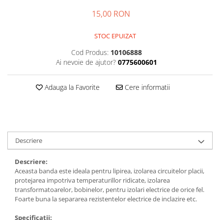
Kit-uri DIY
automatizari
Smartwatch
Microintrerupatoare
Paste de lipit
Unelte Scule Auto
Amplificatoare RGB
15,00 RON
Module cu releu
Sonerii wireless
Suport telefon
Punti redresoare
Surse de laborator
Controllere
Module si aparate de masura
Tastaturi
suporti video proiector
STOC EPUIZAT
Relee
Suruburi, dibluri si accesorii uz
Iluminat interactiv
Motoare
general
Telecomenzi
Termometre Hidrometre
Cod Produs:
10106888
Tranzistoare
Iluminat stradal
Barometre
Ai nevoie de ajutor?
0775600601
Raspberry PI
Termometre
Videointerfoane
Ventilatoare
Lampa de birou
transmitatoare radio
Surse de alimentare robotica
Unelte si aparate de masura
Yale electromagnetice
Lampi solare
Adauga la Favorite
Cere informatii
Ventilatoare si racitoare aer
Surse de alimentare speciale
Lanterne
Spoturi Led
Telecomenzi lustra
Descriere
Tuburi LED
Descriere:
Aceasta banda este ideala pentru lipirea, izolarea circuitelor placii,
protejarea impotriva temperaturillor ridicate, izolarea
transformatoarelor, bobinelor, pentru izolari electrice de orice fel.
Foarte buna la separarea rezistentelor electrice de inclazire etc.
Specificatii: