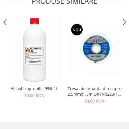
PRODUSE SIMILARE
NOU
Tresa absorbanta din cupru
Alcool izopropilic 99% 1L
2.5mmx1.5m OKYN0223-18-
20,00 RON
2.5
10,00 RON