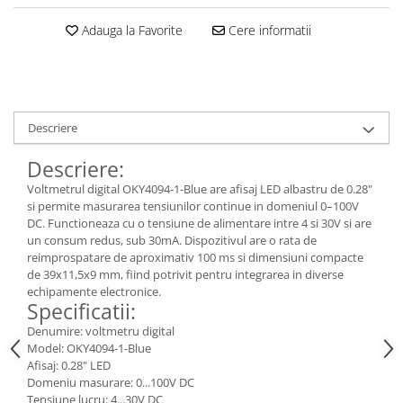
Adauga la Favorite
Cere informatii
Descriere
Descriere:
Voltmetrul digital OKY4094-1-Blue are afisaj LED albastru de 0.28"
si permite masurarea tensiunilor continue in domeniul 0–100V
DC. Functioneaza cu o tensiune de alimentare intre 4 si 30V si are
un consum redus, sub 30mA. Dispozitivul are o rata de
reimprospatare de aproximativ 100 ms si dimensiuni compacte
de 39x11,5x9 mm, fiind potrivit pentru integrarea in diverse
echipamente electronice.
Specificatii:
Denumire: voltmetru digital
Model: OKY4094-1-Blue
Afisaj: 0.28" LED
Domeniu masurare: 0...100V DC
Tensiune lucru: 4...30V DC