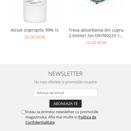
Tresa absorbanta din cupru
Alcool izopropilic 99% 1L
2.5mmx1.5m OKYN0223-18-
20,00 RON
2.5
10,00 RON
NEWSLETTER
Nu rata ofertele si promotiile noastre
Vreau sa primesc newsletter cu promotiile
magazinului. Afla mai multe in
Politica de
Confidentialitate