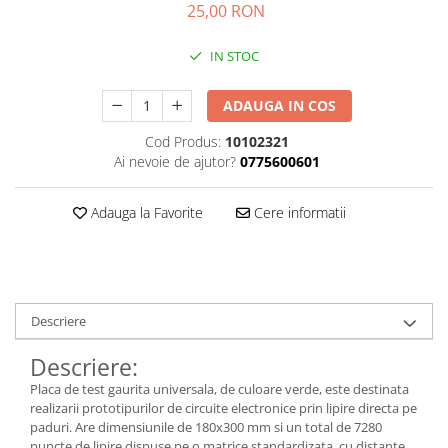
25,00 RON
Kit-uri DIY
automatizari
Smartwatch
Microintrerupatoare
Paste de lipit
Unelte Scule Auto
Amplificatoare RGB
Module cu releu
Sonerii wireless
Suport telefon
Punti redresoare
Surse de laborator
Controllere
IN STOC
Module si aparate de masura
Tastaturi
suporti video proiector
Relee
Suruburi, dibluri si accesorii uz
Iluminat interactiv
Motoare
general
Telecomenzi
Termometre Hidrometre
ADAUGA IN COS
Tranzistoare
Iluminat stradal
Barometre
Raspberry PI
Termometre
Videointerfoane
Cod Produs:
10102321
Ventilatoare
Lampa de birou
transmitatoare radio
Ai nevoie de ajutor?
0775600601
Surse de alimentare robotica
Unelte si aparate de masura
Yale electromagnetice
Lampi solare
Ventilatoare si racitoare aer
Surse de alimentare speciale
Lanterne
Adauga la Favorite
Cere informatii
Spoturi Led
Telecomenzi lustra
Tuburi LED
Descriere
Descriere:
Placa de test gaurita universala, de culoare verde, este destinata
realizarii prototipurilor de circuite electronice prin lipire directa pe
paduri. Are dimensiunile de 180x300 mm si un total de 7280
puncte de lipire dispuse pe o matrice standardizata, cu distante