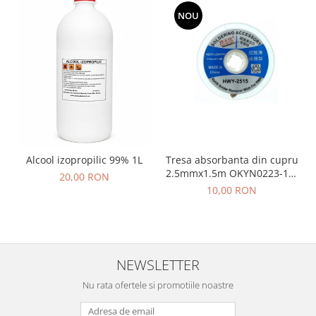
NOU
Tresa absorbanta din cupru
Alcool izopropilic 99% 1L
2.5mmx1.5m OKYN0223-18-
20,00 RON
2.5
10,00 RON
NEWSLETTER
Nu rata ofertele si promotiile noastre